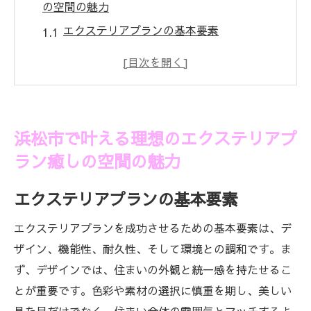
の空間の魅力
エクステリアプランの基本要素
浜松市でのエクステリアプランの特徴
エムビーズが提案する癒しのデザイン
静岡県浜松市の自然を活かしたエクステリ
ア
浜松市で叶える理想のエクステリアプ
エクステリアの最新トレンドを取り入れる
ラン癒しの空間の魅力
エムビーズの施工事例紹介
エクステリアで生活を豊かに浜松市ならではの
エクステリアプランの基本要素
提案
エクステリアプランを成功させるための基本要素は、デ
浜松市の気候に適したエクステリアプラン
ザイン、機能性、耐久性、そして環境との調和です。ま
季節ごとのエクステリアケア
ず、デザインでは、住まいの外観と統一感を持たせるこ
地元の素材を使ったエクステリアデザイン
とが重要です。色彩や素材の選択に慎重を期し、美しい
エクステリアと共に楽しむ浜松市の生活