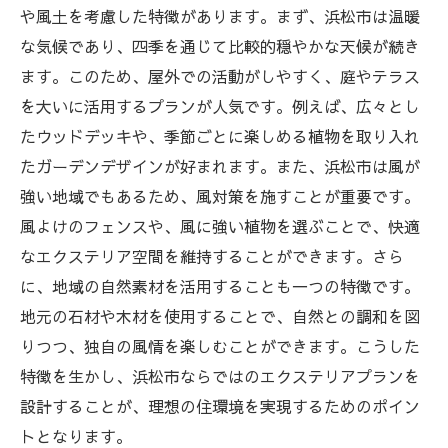
実際の事例から学ぶエクステリアの魅力
や風土を考慮した特徴があります。まず、浜松市は温暖
浜松市で人気のエクステリアスタイル
な気候であり、四季を通じて比較的穏やかな天候が続き
ます。このため、屋外での活動がしやすく、庭やテラス
お客様の声から見るエムビーズの実績
を大いに活用するプランが人気です。例えば、広々とし
エクステリアがもたらすリラクゼーション
たウッドデッキや、季節ごとに楽しめる植物を取り入れ
効果
たガーデンデザインが好まれます。また、浜松市は風が
エムビーズの施工事例とそのビフォーアフ
強い地域でもあるため、風対策を施すことが重要です。
ター
風よけのフェンスや、風に強い植物を選ぶことで、快適
エクステリアで変わる生活空間
なエクステリア空間を維持することができます。さら
浜松市のエクステリアプランで快適な住環境を
に、地域の自然素材を活用することも一つの特徴です。
手に入れる方法
地元の石材や木材を使用することで、自然との調和を図
快適な住環境を作るためのポイント
りつつ、独自の風情を楽しむことができます。こうした
エクステリアプランの選び方
特徴を生かし、浜松市ならではのエクステリアプランを
設計することが、理想の住環境を実現するためのポイン
エムビーズが提供するサポート体制
トとなります。
エクステリアのメンテナンス方法