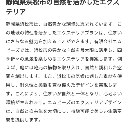
静岡県浜松市の自然を活かしたエクス
魅力
テリア
癒しの空間を作るためのポイント
エムビーズが提案する癒しのデザイン
静岡県浜松市は、自然豊かな環境に恵まれています。こ
浜松市の自然を活かしたエクステリアプラ
の地域の特性を活かしたエクステリアプランは、住まい
ン
にさらなる魅力を加えることができます。有限会社エム
エクステリアで実現するリラクゼーション
ビーズでは、浜松市の豊かな自然を最大限に活用し、四
スペース
季折々の風景を楽しめるエクステリアを提案します。例
えば、庭には地元の植物を取り入れ、自然と調和した空
癒しを追求するための素材選び
間を創出します。また、浜松市の気候に適した素材を使
お客様の声から見る癒しのエクステリア
用し、耐久性と美観を兼ね備えたデザインを実現しま
エクステリアで実現するくつろぎの空間浜松市
す。これにより、住まいが自然と一体となり、心地よい
の取り組み
環境が生まれます。エムビーズのエクステリアデザイン
くつろぎの空間を作るためのアイディア集
は、自然との共生を大切にし、持続可能で美しい生活空
浜松市で人気のエクステリアスタイル
間を提供します。
エムビーズが提案するくつろぎのデザイン