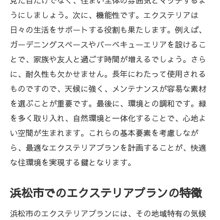
見た目だけでなく、住まい全体の雰囲気とマッチするよ
エムビーズが提案するエクステリアの具体
うにしましょう。次に、機能性です。エクステリアは
例
日々の生活をサポートする役割も果たします。例えば、
ガーデニングスペースやバーベキューエリアを設けるこ
お客様の声から見る成功事例
とで、家族や友人と過ごす時間が増えるでしょう。さら
静岡県浜松市のエクステリアプランニングで夢
に、耐久性も欠かせません。長年にわたって使用される
の庭を実現
ものですので、天候に強く、メンテナンスが容易な素材
夢の庭作りのステップ
を選ぶことが重要です。最後に、環境との調和です。緑
エクステリアプランのアイディア集
を多く取り入れ、自然環境と一体化することで、心地よ
お客様のニーズに応えるカスタマイズプラ
い空間が生まれます。これらの基本要素を考慮しなが
ン
ら、最適なエクステリアプランを計画することが、快適
浜松市で多く選ばれるデザインとは
な住環境を実現する鍵となります。
エムビーズのプランニングプロセス
浜松市でのエクステリアプランの特徴
成功するエクステリアプランの秘訣
エクステリアがもたらす癒し浜松市の事例紹介
浜松市のエクステリアプランには、その地域特有の気候