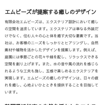
お客様のニーズに応じたプランのカスタマ
エムビーズが提案する癒しのデザイン
イズ
エクステリアで実現するエコな生活
有限会社エムビーズは、エクステリア設計において癒し
の空間を追求しています。エクステリアは単なる外装だ
エクステリアの専門知識で創り上げる浜松市の
けでなく、住む人々の心と体を癒す大切な要素です。当
理想の空間
社は、お客様のニーズをしっかりとヒアリングし、自然
エクステリアの基本知識
素材や植物を活かしたデザインを提案します。例えば、
エムビーズの専門家が教えるプランニング
庭園には季節ごとの花々や緑を配し、リラックスできる
のコツ
空間を創り上げます。また、水の音や風の流れを感じら
浜松市ならではのエクステリアデザイン
れるような工夫も施し、五感で楽しめるエクステリアを
エクステリアの持つ可能性とその魅力
実現します。エムビーズの癒しのデザインは、日々の疲
エムビーズの専門知識を活かした提案
れを癒し、心地よいひとときを提供することを目指して
エクステリアで作り上げる理想の空間
います。
浜松市で癒しを追求するエクステリアプランの