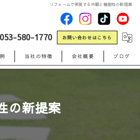
リフォームで実現する外観と機能性の新提案
053-580-1770
お問い合わせはこちら
例
当社の特徴
会社概要
ブログ
新築
コラム
リフォーム
性の新提案
ガレージ
人工芝
インターロッキング