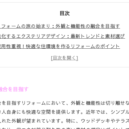
目次
リフォームの旅の始まり：外観と機能性の融合を目指す
進化するエクステリアデザイン：最新トレンドと素材選び
実用性重視！快適な住環境を作るリフォームのポイント
具体例紹介：理想の外観を実現した成功事例
あなたの家を変える！エクステリアリフォームの新提案
リフォームの後に待っている素敵な暮らし
未来の住まい：美しさと機能性を兼ね備えたリフォームの
融合を目指す
合を目指すリフォームにおいて、外観と機能性は切り離せ
む人自身にも快適な空間を提供します。近年では、シンプ
入れた外観が望まれています。特に、ウッドデッキやテラ