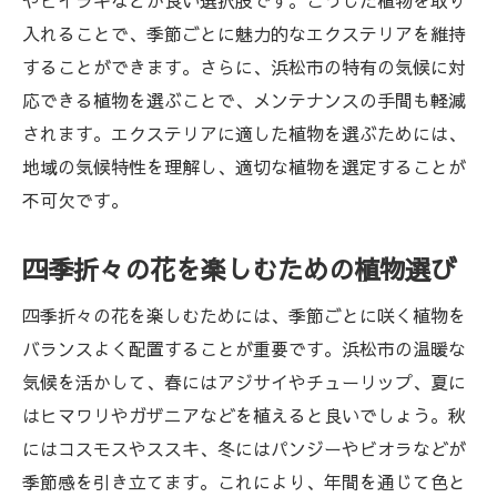
やヒイラギなどが良い選択肢です。こうした植物を取り
四季を通じて楽しめる植物の選び方
入れることで、季節ごとに魅力的なエクステリアを維持
季節ごとの花の選び方
することができます。さらに、浜松市の特有の気候に対
彩り豊かな花を植えるコツ
応できる植物を選ぶことで、メンテナンスの手間も軽減
低メンテナンスで美しい庭を作る方法
されます。エクステリアに適した植物を選ぶためには、
庭に彩りをもたらす植物の配置
地域の気候特性を理解し、適切な植物を選定することが
不可欠です。
季節ごとの庭の見せ方を考える
エクステリアに適した植物を浜松市で選ぶ際の
四季折々の花を楽しむための植物選び
ヒント
庭のテーマに合った植物選び
四季折々の花を楽しむためには、季節ごとに咲く植物を
植物の高さと配置のバランスを考える
バランスよく配置することが重要です。浜松市の温暖な
気候を活かして、春にはアジサイやチューリップ、夏に
エクステリアに色彩を加える植物選定
はヒマワリやガザニアなどを植えると良いでしょう。秋
日当たりと植物の相性を考慮する
にはコスモスやススキ、冬にはパンジーやビオラなどが
庭のメンテナンスを考えた植栽
季節感を引き立てます。これにより、年間を通じて色と