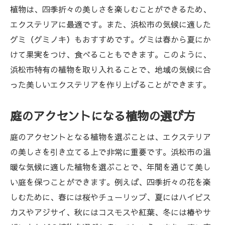
び
植物は、四季折々の美しさを楽しむことができるため、
色鮮やかな花を選ぶポイント
エクステリアに最適です。また、浜松市の気候に適した
季節ごとの植物配置のコツ
グミ（グミノキ）もおすすめです。グミは春から夏にか
浜松市の気候に適した常緑樹
けて果実をつけ、食べることもできます。このように、
浜松市特有の植物を取り入れることで、地域の気候に合
庭に取り入れたい地元特有の植物
った美しいエクステリアを作り上げることができます。
エクステリアと調和する植物選びの方法
美しい庭を作るための植物選びのヒント
庭のアクセントになる植物の選び方
庭のアクセントとなる植物を選ぶことは、エクステリア
の美しさを引き立てる上で非常に重要です。浜松市の温
暖な気候に適した植物を選ぶことで、年間を通じて美し
い庭を保つことができます。例えば、四季折々の花を楽
しむために、春には桜やチューリップ、夏にはハイビス
カスやアジサイ、秋にはコスモスや紅葉、冬には椿やサ