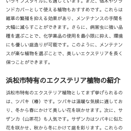
いライフスタイルにも適しています。また、低木やグラ
エクステリアに取り入れたい草花
ンドカバーとして使える植物もおすすめです。これらは
庭に最適な観葉植物の紹介
雑草の繁殖を抑える効果があり、メンテナンスの手間を
浜松市の庭で育てやすい植物
大幅に減らすことができます。さらに、病害虫に強い品
庭の雰囲気を高める人気の植物
種を選ぶことで、化学薬品の使用を最小限に抑え、環境
にも優しい庭造りが可能です。このように、メンテナン
浜松市の庭を美しくするエクステリア植物の選
スが楽な植物を選ぶことで、美しいエクステリアを長く
び方ガイド
保つことができます。
庭のデザインに合う植物の選び方
四季折々の花を取り入れた庭作り
浜松市特有のエクステリア植物の紹介
温暖な気候に適した低メンテナンス植物
浜松市特有のエクステリア植物としてまず挙げられるの
庭のアクセントになる植物の配置
は、ツバキ（椿）です。ツバキは温暖な気候に適してお
プライバシーを確保するための植栽方法
り、冬から春にかけて美しい花を咲かせます。次に、サ
エクステリアに重要な植物の役割
ザンカ（山茶花）も人気です。サザンカはツバキに似た
エクステリアを彩る浜松市でおすすめの植物選
花を咲かせ、秋から冬にかけて庭を彩ります。これらの