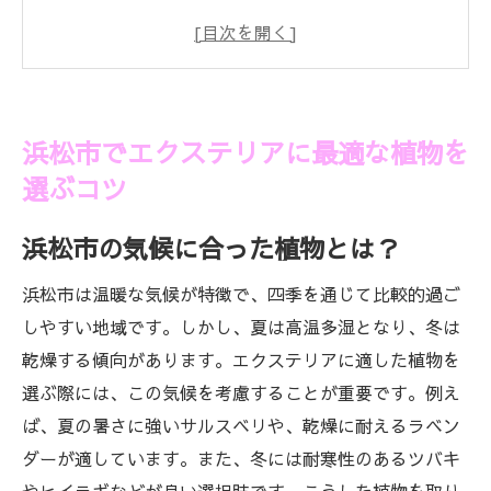
メンテナンスが楽な植物の選び方
浜松市特有のエクステリア植物の紹介
庭のアクセントになる植物の選び方
エクステリアと植物の調和を図る方法
浜松市でエクステリアに最適な植物を
エクステリア植物の選び方：浜松市の気候に合
選ぶコツ
わせたポイント
浜松市の気候に合った植物とは？
温暖な気候に適した植物の特徴
浜松市の冬に強い植物とは？
浜松市は温暖な気候が特徴で、四季を通じて比較的過ご
夏の暑さに耐える植物選び
しやすい地域です。しかし、夏は高温多湿となり、冬は
湿度の高い時期に強い植物の選定
乾燥する傾向があります。エクステリアに適した植物を
風通しを良くする植物の選び方
選ぶ際には、この気候を考慮することが重要です。例え
ば、夏の暑さに強いサルスベリや、乾燥に耐えるラベン
浜松市の気候に適応した常緑樹の選択
ダーが適しています。また、冬には耐寒性のあるツバキ
浜松市の庭を彩るエクステリア植物の選定方法