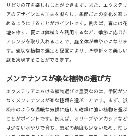
エクステリアデザインに合う植物の選び方
りどりの花を楽しむことができます。また、エクステリ
浜松市のエクステリアを美しくする植物選びの
アのデザインにも工夫を凝らし、季節ごとの変化を楽し
秘訣
めるようにすることがポイントです。例えば、春には花
花の咲く時期を考えた植物選び
壇を作り、夏には鉢植えを利用するなど、季節に応じた
庭の構造に合わせた植物配置
アレンジを取り入れることで、庭全体が華やかになりま
す。適切な植物の選定と配置により、四季折々の美しい
常緑樹と季節の花の組み合わせ
庭を実現することができます。
自然素材を取り入れたエクステリアデザイ
ン
メンテナンスが楽な植物の選び方
植物の成長を見越した配置計画
エクステリアに重要な視覚効果を持つ植物
エクステリアにおける植物選びで重要なのは、手間が少
なくメンテナンスが楽な種類を選ぶことです。まず、浜
エクステリア植物の選び方：浜松市で人気の種
松市のような温暖な気候に適した乾燥に強い植物を選ぶ
とは
ことがポイントです。例えば、オリーブやアカシアなど
浜松市で人気の花木
は少ない水やりで育ち、剪定の頻度も少ないため、忙し
地元の植物で庭を彩る