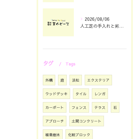
2026/08/06
人工芝の手入れと劣化対策を静岡県浜松市で賢く続ける方法
タグ
Tags
外構
庭
浜松
エクステリア
ウッドデッキ
タイル
レンガ
カーポート
フェンス
テラス
石
アプローチ
土間コンクリート
植栽樹木
化粧ブロック