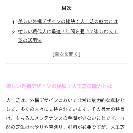
目次
美しい外構デザインの秘訣：人工芝の魅力とは
忙しい現代人に最適！年間を通じて楽しむ人工
芝の活用法
季節ごとの外構デザイン：夏のバーベキューか
ら冬のイルミネーションまで
春の花々と共に楽しむ人工芝を使った庭づくり
のアイデア
美しい外構デザインの秘訣：人工芝の魅力とは
人工芝で叶える快適で機能的な外面空間の実現
外構デザインの未来：人工芝の人気が高まる理
人工芝は、外構デザインにおいて非常に魅力的な素材と
由とは
して、多くの人々に支持されています。その最大の特長
あなたの家も美しく変身！人工芝を取り入れた
は、もちろんメンテナンスの手間が少ないことです。自
外構の成功事例
然の芝生は水やりや草刈り、肥料が必要ですが、人工芝