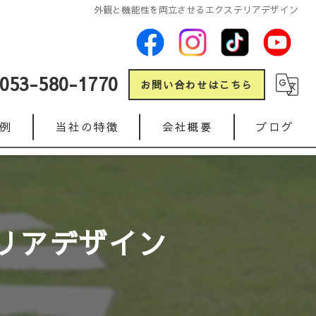
外観と機能性を両立させるエクステリアデザイン
053-580-1770
お問い合わせはこちら
例
当社の特徴
会社概要
ブログ
新築
コラム
リフォーム
リアデザイン
ガレージ
人工芝
インターロッキング