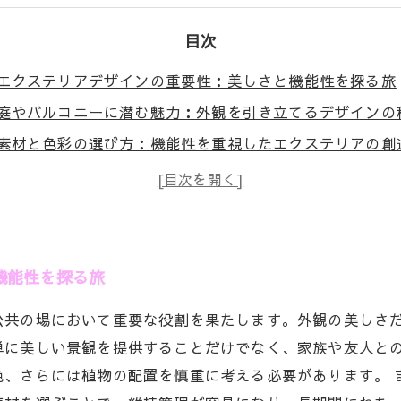
目次
エクステリアデザインの重要性：美しさと機能性を探る旅
庭やバルコニーに潜む魅力：外観を引き立てるデザインの
素材と色彩の選び方：機能性を重視したエクステリアの創
植栽配置の工夫：居住空間を豊かにするデザインアイデア
美しさと実用性の調和：快適なライフスタイルを実現する
成功するエクステリアデザインの実例：実際の施案例を紹
これからのエクステリアデザイン：トレンドと未来への展
機能性を探る旅
公共の場において重要な役割を果たします。外観の美しさ
単に美しい景観を提供することだけでなく、家族や友人と
色、さらには植物の配置を慎重に考える必要があります。 