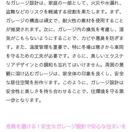
実践的なガレージ設計のアドバイス：住環境を
なガレージ設計は、家庭の一部として、火災や水漏れ、
守るためにできること
盗難などのリスクを軽減する役割を果たします。まず、
安全なガレージがもたらす安心：より良い住ま
ガレージの構造は頑丈で、耐火性の素材を使用すること
いづくりのために
が推奨されます。次に、ガレージ内の換気を考慮し、湿
気がこもらないようにすることで、カビや悪臭を防ぎま
す。また、温度管理も重要で、特に冬場は寒さから車両
を守るための工夫が必要です。さらに、美しいエクステ
リアデザインとの調和も忘れてはいけません。周囲の景
観に溶け込むガレージは、家全体の印象を良くし、安全
な居住空間を形作ります。このように、ガレージ設計は
安全性と美しさを持ち合わせることで、住環境を守る第
一歩となります。
危険を避ける！安全なガレージ設計で安心な住まいを