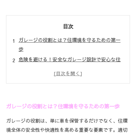
目次
ガレージの役割とは？住環境を守るための第一
歩
危険を避ける！安全なガレージ設計で安心な住
まいを実現
美しさと機能性の調和：理想的なガレージのデ
ザイン
住環境に与える影響：ガレージの換気と温度管
ガレージの役割とは？住環境を守るための第一歩
理の重要性
ガレージ設計のポイント：安全性、美しさ、機
ガレージの役割は、単に車を保管するだけでなく、住環
能性を兼ね備える
境全体の安全性や快適性を高める重要な要素です。適切