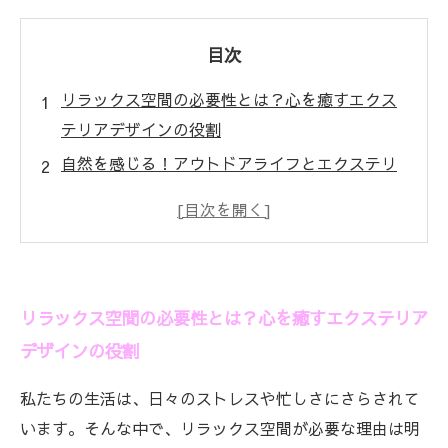
目次
リラックス空間の必要性とは？心を癒すエクス
テリアデザインの役割
自然を感じる！アウトドアライフとエクステリ
アデザインの関係
快適な居場所作りの第一歩：観賞用植物の選び
方
アウトドア家具が生み出す心地よいリラックス
リラックス空間の必要性とは？心を癒すエクステリア
空間
デザインの役割
照明の工夫で変わる！夜のエクステリアの魅力
日常のストレスを減らす！実践的なエクステリ
私たちの生活は、日々のストレスや忙しさにさらされて
アデザインのアイデア
います。そんな中で、リラックス空間が必要な理由は明