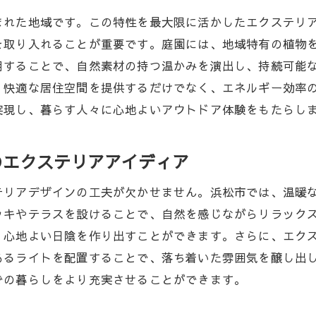
トレンドを反映したエクステリアの実施方法
まれた地域です。この特性を最大限に活かしたエクステリ
エクステリアトレンドが浜松市に与える影響
を取り入れることが重要です。庭園には、地域特有の植物
浜松市の生活を豊かにするエクステリアアイディア
用することで、自然素材の持つ温かみを演出し、持続可能
エクステリアデザインが変える浜松市の日常風景
、快適な居住空間を提供するだけでなく、エネルギー効率
エクステリアが日常に与える変化とその理由
実現し、暮らす人々に心地よいアウトドア体験をもたらし
浜松市の景観を彩るエクステリアデザイン事例
日常生活に溶け込むエクステリアの魅力
のエクステリアアイディア
エクステリアで日常に新たな価値をもたらす方法
テリアデザインの工夫が欠かせません。浜松市では、温暖
浜松市で実現するエクステリアのビジョン
ッキやテラスを設けることで、自然を感じながらリラック
エクステリアデザインがもたらす日常の変革
、心地よい日陰を作り出すことができます。さらに、エク
浜松市でのエクステリアデザインが生む理想の空間
あるライトを配置することで、落ち着いた雰囲気を醸し出
浜松市での理想的なエクステリア空間の特徴
での暮らしをより充実させることができます。
エクステリアデザインが生み出す心地よい空間作り