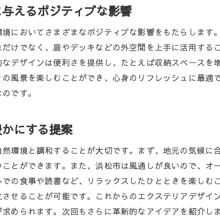
理想のエクステリア空間を実現するためのステップ
に与えるポジティブな影響
浜松市の環境を考慮したエクステリアの提案
環境においてさまざまなポジティブな影響をもたらします
エクステリアデザインが叶える夢の生活空間
れだけでなく、庭やデッキなどの外空間を上手に活用する
理想を形にするエクステリアプランニングの秘訣
的なデザインは便利さを提供し、たとえば収納スペースを
静岡県浜松市エクステリアで暮らしを彩るためのヒント
々の風景を楽しむことができ、心身のリフレッシュに最適
なのです。
浜松市でのエクステリアデザインのポイント紹介
エクステリアで暮らしを豊かにするヒント集
豊かにする提案
エクステリアデザインで彩る生活の工夫
浜松市特有のエクステリアニーズとその対応法
自然環境と調和することが大切です。まず、地元の気候に
暮らしに彩りを加えるエクステリアアイディア
つことができます。また、浜松市は風通しが良いので、オ
エクステリアで実現する快適な生活環境
外での食事や読書など、リラックスしたひとときを楽しむ
立させることが可能です。これからのエクステリアデザイ
エクステリアの魅力で浜松市に新たな価値を創造する
が求められます。次回もさらに革新的なアイデアを紹介し
エクステリアが地域に与える新しい価値とは