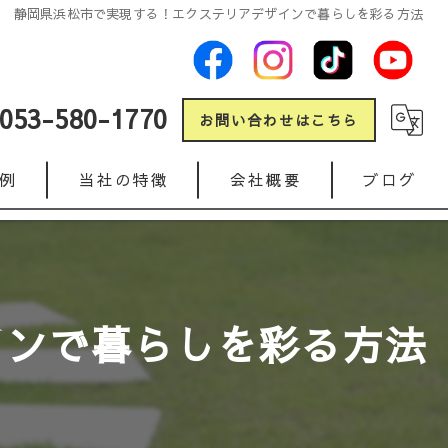
静岡県浜松市で実現する！エクステリアデザインで暮らしを彩る方法
053-580-1770
お問い合わせはこちら
例
当社の特徴
会社概要
ブログ
新築
コラム
リフォーム
インで暮らしを彩る方法
ガレージ
人工芝
インターロッキング