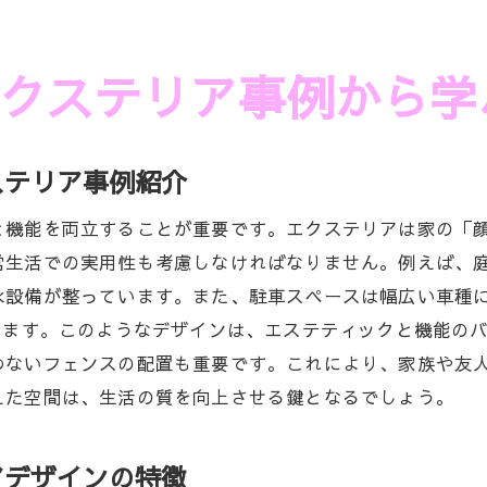
浜松市でのエクステリアの可能性と未来
エクステリアデザインが生む地域の魅力向上
クステリア事例から学
エクステリアで地域活性化を図る方法
浜松市のエクステリアプロジェクト事例紹介
ステリア事例紹介
エクステリアを通じて創造される新しい価値観
と機能を両立することが重要です。エクステリアは家の「
常生活での実用性も考慮しなければなりません。例えば、
水設備が整っています。また、駐車スペースは幅広い車種
します。このようなデザインは、エステティックと機能の
わないフェンスの配置も重要です。これにより、家族や友
えた空間は、生活の質を向上させる鍵となるでしょう。
アデザインの特徴