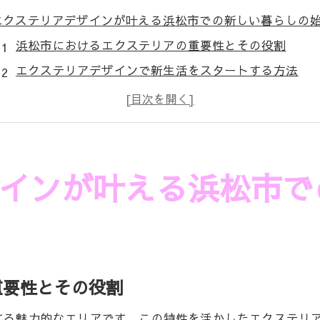
エクステリアデザインが叶える浜松市での新しい暮らしの
浜松市におけるエクステリアの重要性とその役割
エクステリアデザインで新生活をスタートする方法
浜松市の自然と調和するエクステリアデザインのポイ
快適な生活空間を実現するためのエクステリアアイデ
エクステリアデザインが暮らしに与えるポジティブな
エクステリアで浜松市の生活を豊かにする提案
インが叶える浜松市で
静岡県浜松市のエクステリア事例から学ぶ美と機能の融合
美しさと機能を兼ね備えたエクステリア事例紹介
浜松市での成功したエクステリアデザインの特徴
実用性を考慮したエクステリアプランの実例
重要性とその役割
地域特性を活かしたエクステリアデザインのポイント
する魅力的なエリアです。この特性を活かしたエクステリ