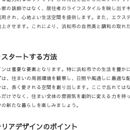
浜松市におけるエクステリアのトレンドとその背景
る家の装飾ではなく、居住者のライフスタイルを映し出す
実例から学ぶエクステリアデザインの可能性
利用され、心地よい生活空間を提供します。また、エクス
エクステリアのトレンドで浜松市の生活空間を快適に
向上させます。これにより、浜松市の自然美と調和の取れ
最新のエクステリアトレンドを浜松市に導入する方法
生活を変えるエクステリアデザインの最新潮流
浜松市の気候に適したエクステリア素材の選び方
をスタートする方法
トレンドを取り入れたエクステリアの実践方法
インは重要な要素となります。特に浜松市での生活を豊か
エクステリアトレンドがもたらす生活の変化
ずは、住まいの周囲環境を観察し、日照や風通しに最適な
浜松市で注目のエクステリアスタイルとその魅力
ンは、長く愛される空間を創り出します。ここで忘れては
浜松市で実現するエクステリアの最新トレンドとその効果
るだけでなく、住まい全体の雰囲気を劇的に変える力を持
エクステリアの最新トレンドで得られる効果とは
での新たな暮らしを楽しみましょう。
浜松市でのエクステリアトレンドの具体例
最新技術を活かしたエクステリアデザインの利点
テリアデザインのポイント