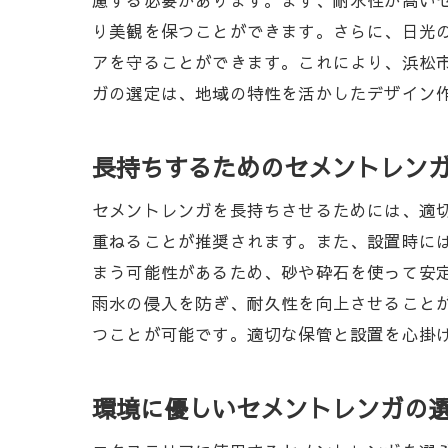
慮する必要があります。まず、耐水性が高い
セメント
り美観を保つことができます。さらに、日光
地域の伝
アを守ることができます。これにより、浜松
浜松市の
ガの選定は、地域の特性を活かしたデザイン
浜松市のライ
浜松市の
長持ちするためのセメントレン
セメント
セメントレンガを長持ちさせるためには、適
浜松市の
重ねることが推奨されます。また、設置時に
地域の生
まう可能性があるため、砂や砕石を使って安
エクステ
雨水の侵入を防ぎ、耐久性を向上させること
セメント
つことが可能です。適切な保管と設置を心掛
セメントレン
庭のアク
環境に優しいセメントレンガの
玄関を美