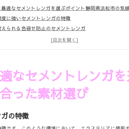
に最適なセメントレンガを選ぶポイント静岡県浜松市の気
湿度に強いセメントレンガの特徴
耐えられる色褪せ防止のセメントレンガ
レンガの選び方と浜松市特有の気候
るためのセメントレンガの保管と設置方法
しいセメントレンガの選定基準
レンガ選びで失敗しないためのポイント
適なセメントレンガを
イン性を両立浜松市でのセメントレンガの魅力
合った素材選び
考慮したセメントレンガの選び方
性を活かすセメントレンガのカラー展開
の人気デザインとその理由
ンガの特徴
レンガのメンテナンスと長持ちの秘訣
特徴です。このような環境において、エクステリアに使用