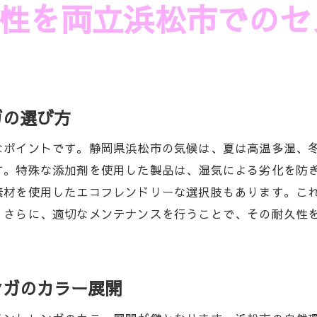
性を両立浜松市でのセ
自然と文化を感じるエクステリアデザイン
レンガで地域の個性を表現するテクニック
着したセメントレンガのデザイン例
レンガが生み出す地域特有の美しさ
ガの選び方
らではのエクステリアデザインの秘密
なポイントです。静岡県浜松市の気候は、夏は高温多湿、
す。特殊な添加剤を使用した製品は、湿気による劣化を防
素材を使用したエコフレンドリーな選択肢もあります。こ
。さらに、適切なメンテナンスを行うことで、その耐久性
ンガのカラー展開