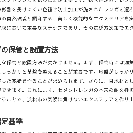
セメントレンガを選ぶことが重要です。透水性が低いレン
レンガで作る地域に愛される住空間
の影響を受けにくい色褪せ防止加工が施されたレンガを選
統と現代性を融合したセメントレンガデザイン
市の自然環境と調和する、美しく機能的なエクステリアを
景観に調和するセメントレンガ選び
作成において重要なステップであり、その選び方次第でエ
フスタイルにフィットするエクステリアのヒント
ライフスタイルを反映するエクステリアデザイン
ガの保管と設置方法
レンガで実現する快適なオープンスペース
切な保管と設置方法が欠かせません。まず、保管時には湿
気候に適したセメントレンガの活用法
はしっかりと基盤を整えることが重要です。地盤がしっか
活習慣に合ったセメントレンガデザイン
定した基礎を作ることが求められます。さらに、目地材と
リアでライフスタイルを豊かにするアイデア
ができます。これにより、セメントレンガの本来の耐久性
レンガで創る住まいの快適空間
けることで、浜松市の気候に負けないエクステリアを作り
ガで実現する庭と玄関周りの美しいエクステリア空間
セントに最適なセメントレンガの選び方
選定基準
しく飾るセメントレンガの使い方