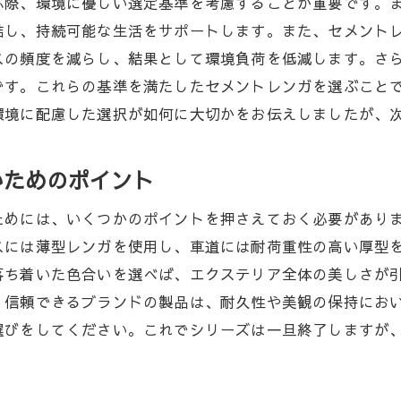
ぶ際、環境に優しい選定基準を考慮することが重要です。
レンガで作る趣のある庭デザイン
結し、持続可能な生活をサポートします。また、セメント
ンスを引き立てるセメントレンガの選び方
スの頻度を減らし、結果として環境負荷を低減します。さ
レンガで表現する多様な庭のスタイル
です。これらの基準を満たしたセメントレンガを選ぶこと
の調和を考えたセメントレンガの配置
環境に配慮した選択が如何に大切かをお伝えしましたが、
のエクステリア素材セメントレンガの魅力とは
選ばれるセメントレンガの理由
いためのポイント
美しさを兼ね備えたセメントレンガ
ためには、いくつかのポイントを押さえておく必要があり
気のあるセメントレンガデザイン
スには薄型レンガを使用し、車道には耐荷重性の高い厚型
レンガの魅力を活かした施工事例
落ち着いた色合いを選べば、エクステリア全体の美しさが
レンガ選びで生活空間を豊かにする
。信頼できるブランドの製品は、耐久性や美観の保持にお
エクステリアに適したセメントレンガの特性
選びをしてください。これでシリーズは一旦終了しますが
生かしたエクステリア浜松市でのセメントレンガ活用法
色を反映したセメントレンガの活用方法