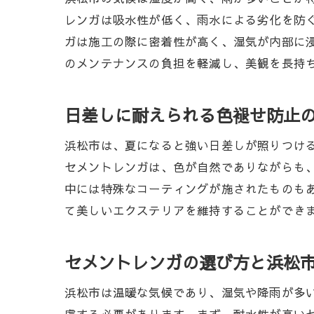
セメント
レンガは吸水性が低く、雨水による劣化を防
多様なデ
ガは施工の際に密着性が高く、湿気が内部に
浜松市の自然
のメンテナンスの負担を軽減し、美観を長持
自然との
セメント
日差しに耐えられる色褪せ防止
浜松市の
浜松市は、夏になると強い日差しが照りつけ
セメント
セメントレンガは、色が自然でありながらも
環境に配
中には特殊なコーティングが施されたものも
庭と自然
て美しいエクステリアを維持することができ
地域の魅力を
地域性を
セメントレンガの選び方と浜松
浜松市の
浜松市は温暖な気候であり、湿気や降雨が多
訪問者を