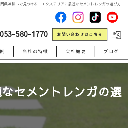
静岡県浜松市で見つける！エクステリアに最適なセメントレンガの選び方
053-580-1770
お問い合わせはこちら
例
当社の特徴
会社概要
ブログ
新築
コラム
リフォーム
適なセメントレンガの選
ガレージ
人工芝
インターロッキング