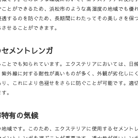
レンガを使ったユニークなデザインアイデア
ぐことができるため、浜松市のような高湿度の地域でも優
ザインに対応するセメントレンガの選び方
浸透するのを防ぐため、長期間にわたってその美しさを保
と調和するエクステリアセメントレンガの選び方
ちさせることができます。
調和を考えたセメントレンガのカラー選び
レンガで作る自然を感じるエクステリア
のセメントレンガ
植物に合ったセメントレンガのデザイン
ることでも知られています。エクステリアにおいては、日
レンガで表現する自然の美しさ
、紫外線に対する耐性が高いものが多く、外観が劣化しに
慮したセメントレンガの選定基準
あり、これにより色褪せをさらに防ぐことが可能です。適
の一体感を生むセメントレンガの選び方
ます。
引き出すセメントレンガを使ったエクステリアデザイン
活かしたセメントレンガのデザイン事例
市特有の気候
文化を反映したセメントレンガの使い方
い地域です。このため、エクステリアに使用するセメント
魅了するセメントレンガのエクステリア