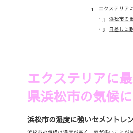
エクステリア
浜松市の
日差しに
セメント
長持ちす
環境に優
セメント
エクステリアに最
耐久性とデザ
県浜松市の気候に
耐久性を
デザイン
浜松市で
浜松市の湿度に強いセメントレ
セメント
浜松市の気候は湿度が高く、雨が多いことが