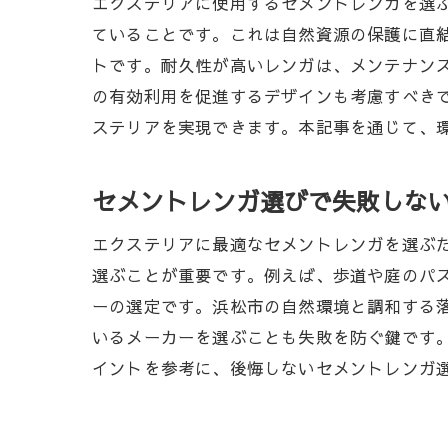
エクステリアに使用するセメントレンガを選
セメント
ていることです。これは自然資源の保護に直
エントラ
トです。耐久性が高いレンガは、メンテナン
セメント
の有効利用を促進するデザインも考慮すべき
庭と玄関
ステリアを実現できます。本記事を通じて、
浜松市で人気
浜松市で
セメントレンガ選びで失敗しな
耐久性と
エクステリアに最適なセメントレンガを選ぶ
地域で人
選ぶことが重要です。例えば、歩道や庭のパ
セメント
ーの選定です。浜松市の自然環境と調和する
セメント
いるメーカーを選ぶことも失敗を防ぐ鍵です
浜松市の
イントを参考に、後悔しないセメントレンガ
地域の特色を
地域の特