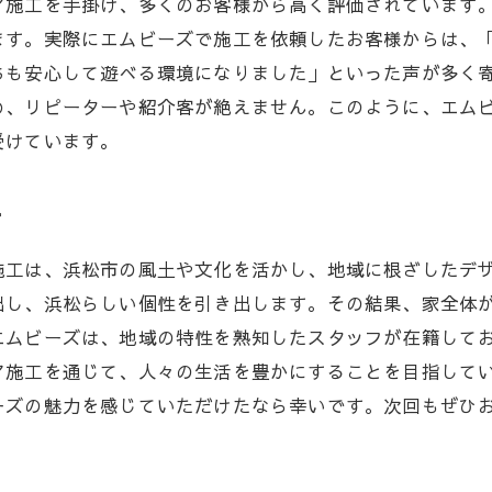
ア施工を手掛け、多くのお客様から高く評価されています
トレンドを押さえた最新デザイン
ます。実際にエムビーズで施工を依頼したお客様からは、
オリジナルデザインのメリット
ちも安心して遊べる環境になりました」といった声が多く
実際の施工例から見るデザインの効果
め、リピーターや紹介客が絶えません。このように、エム
エムビーズが生み出す個性的な空間
受けています。
松のエクステリア施工におけるエムビーズの独自デザイン
エムビーズが考えるデザインの重要性
さ
地域性を考慮した独自デザイン
施工は、浜松市の風土や文化を活かし、地域に根ざしたデ
オーダーメイドのデザインプロセス
出し、浜松らしい個性を引き出します。その結果、家全体
多様なニーズに応えるデザイン提案
エムビーズは、地域の特性を熟知したスタッフが在籍して
環境に配慮した設計思想
ア施工を通じて、人々の生活を豊かにすることを目指して
エムビーズのデザインが選ばれる理由
ーズの魅力を感じていただけたなら幸いです。次回もぜひ
松市のエクステリア施工でエムビーズが選ばれる理由
信頼と実績のエムビーズ