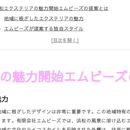
松エクステリアの魅力開始エムビーズの提案とは
地域に根ざしたエクステリアの魅力
エムビーズが提案する独自スタイル
浜松の風土を生かしたデザインのポイント
エクステリア施工による快適な暮らしの実現
お客様の声から見るエムビーズの施工実績
エムビーズが創り出す浜松らしさ
の魅力開始エムビーズ
ムビーズが提案する浜松のエクステリア施工の素晴らしさ
エムビーズのプロフェッショナルチーム
魅力
デザインと機能性の両立を目指して
顧客ニーズに応えるカスタムメイドの魅力
地域に根ざしたデザインは非常に重要です。この地域特有
エムビーズの施工事例紹介
ります。有限会社エムビーズでは、浜松の風景に溶け込む
地域の文化やライフスタイルを反映させた外構は、住民に