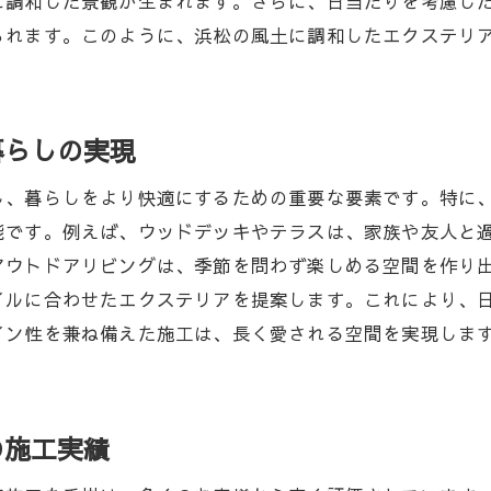
に調和した景観が生まれます。さらに、日当たりを考慮し
エムビーズの施工チーム紹介
られます。このように、浜松の風土に調和したエクステリ
浜松市におけるエクステリアのトレンド
お客様が安心して任せられる理由
松市でのエクステリア施工エムビーズが提供する快適な住
暮らしの実現
エムビーズの提供する快適空間の特徴
し、暮らしをより快適にするための重要な要素です。特に
エクステリアがもたらす暮らしの変化
能です。例えば、ウッドデッキやテラスは、家族や友人と
地域密着型の施工プラン
アウトドアリビングは、季節を問わず楽しめる空間を作り
住みやすさを追求したエクステリア設計
イルに合わせたエクステリアを提案します。これにより、
自然と調和したエクステリアの提案
イン性を兼ね備えた施工は、長く愛される空間を実現しま
持続可能なエクステリアの実現
ムビーズのオリジナルデザインで魅力的な浜松エクステリ
デザインプロセスの裏側
の施工実績
お客様の思いを形にするデザイン力