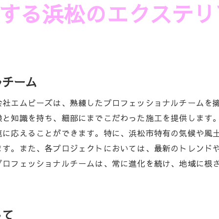
する浜松のエクステリ
顧客満足度の高い施工サービス
コストパフォーマンスを重視した提案
迅速かつ丁寧な施工対応
地元での信頼と安心のサポート
ルチーム
エムビーズの選ばれる理由を探る
会社エムビーズは、熟練したプロフェッショナルチームを
験と知識を持ち、細部にまでこだわった施工を提供します
速に応えることができます。特に、浜松市特有の気候や風
ます。また、各プロジェクトにおいては、最新のトレンド
プロフェッショナルチームは、常に進化を続け、地域に根
して