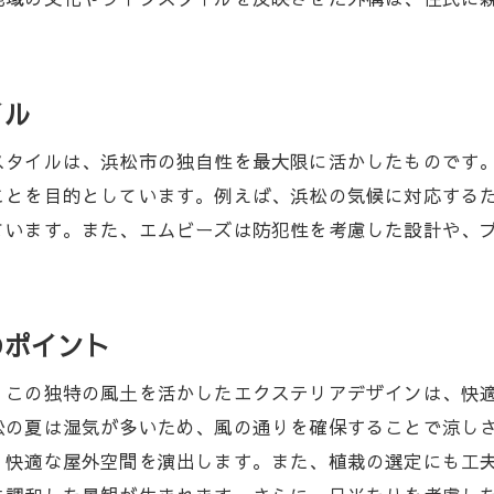
地域密着型のサービス提供
環境に優しいエクステリア施工
松で理想のエクステリアを実現するための方法エムビーズ
イル
プロジェクトの流れとエムビーズのサポート
エクステリア施工の計画とデザイン
スタイルは、浜松市の独自性を最大限に活かしたものです
実現可能な理想の空間作り
ことを目的としています。例えば、浜松の気候に対応する
ています。また、エムビーズは防犯性を考慮した設計や、
お客様とのコミュニケーションの重要性
エクステリア施工後のメンテナンスサービス
エムビーズが提供する安心のアフターサービス
のポイント
ムビーズの経験豊富なスタッフと浜松エクステリアの関係
熟練の技術者による高品質施工
。この独特の風土を活かしたエクステリアデザインは、快
地域特性を理解したデザイン提案
松の夏は湿気が多いため、風の通りを確保することで涼し
、快適な屋外空間を演出します。また、植栽の選定にも工
スタッフの専門性と研鑽の日々