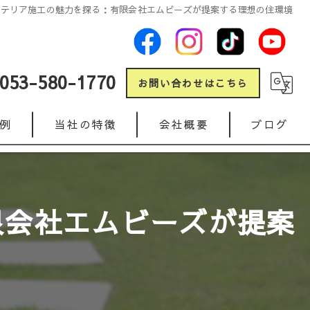
ステリア施工の魅力を探る：有限会社エムビーズが提案する理想の住環境
053-580-1770
お問い合わせはこちら
例
当社の特徴
会社概要
ブログ
新築
コラム
リフォーム
限会社エムビーズが提案
ガレージ
人工芝
インターロッキング