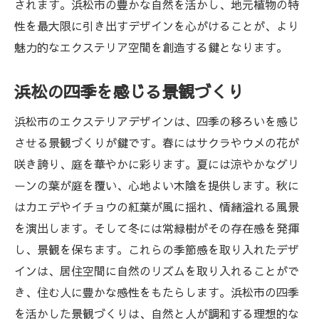
浜松エクステリア空間をアップグレードする最
されます。浜松市の豊かな自然を活かし、地元植物の特
新トレンド
性を最大限に引き出すデザインを心がけることが、より
魅力的なエクステリア空間を創造する鍵となります。
最新エクステリアトレンドの紹介
テクノロジーを活用したデザインの可能性
浜松の四季を感じる景観づくり
持続可能性を考えた未来志向のデザイン
浜松市のエクステリアデザインは、四季の移ろいを感じ
DIYで楽しむエクステリアの工夫
させる景観づくりが鍵です。春にはサクラやウメの花が
多様なライフスタイルに対応するデザイン
咲き誇り、庭を華やかに彩ります。夏には涼やかなグリ
トレンドを取り入れた実例と体験
ーンの葉が庭を覆い、心地よい木陰を提供します。秋に
浜松市で実現するエクステリアの美と機能の調
はカエデやイチョウの紅葉が風に揺れ、情緒溢れる風景
和
を演出します。そして冬には常緑樹がその存在感を発揮
美しさと機能性のバランスを追求するデザ
し、景観を保ちます。これらの季節感を取り入れたデザ
イン
インは、居住空間に自然のリズムを取り入れることがで
実用性を考慮したエクステリアプラン
き、住む人に豊かな感性をもたらします。浜松市の四季
デザインにおける機能的要素の取り入れ方
を活かした景観づくりは、自然と人が調和する理想的な