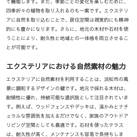
て機能します。また、季節ごとの変化を楽しむために、
地域の文化を反映したデザインの提案
四季折々の植物を取り入れるのも一案です。エクステリ
アに自然を取り込むことで、居住空間は視覚的にも精神
持続可能な素材選びで浜松のエクステリアに機
的にも豊かになります。さらに、地元の木材や石材を使
能性をプラス
うことにより、耐久性と地域との一体感を両立させるこ
エコフレンドリーな素材の選択肢
とが可能です。
リサイクル素材を使用するメリット
長持ちする素材の選び方
エクステリアにおける自然素材の魅力
地域資源を活用した素材の提案
エクステリアに自然素材を利用することは、浜松市の風
環境にやさしいデザインの実践例
景に調和するデザインの鍵です。地元で採れる木材は、
機能性と持続可能性の両立
耐候性に優れ、持続可能な選択肢として注目されていま
浜松市で人気のアウトドアリビングスペースの
す。例えば、ウッドフェンスやデッキは、温かみとナチ
魅力とは
ュラルな雰囲気を加えるだけでなく、家族のアウトドア
アウトドアリビングの基礎知識と魅力
リビング空間としても最適です。石材を使ったテラス
実例から学ぶアウトドアリビングの設計
は、耐久性が高く、メンテナンスも容易で長持ちしま