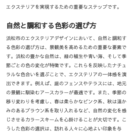
長期的視点でのデザイン計画
エクステリアを実現するための重要なステップです。
快適性を向上させるための工夫
自然と調和する色彩の選び方
美と機能が融合する空間づくりの実践
浜松市の魅力的なエクステリア空間を作り上げ
浜松市のエクステリアデザインにおいて、自然と調和す
るための具体的アイデア
る色彩の選び方は、景観美を高めるための重要な要素で
す。浜松の豊かな自然は、緑の植生や青い海、そして季
地域特有の魅力を活かしたデザイン例
節ごとの色の変化が特徴です。これらを反映したナチュ
実用的なエクステリアの設計ポイント
ラルな色合いを選ぶことで、エクステリアの一体感を演
コストを抑えつつ美しい空間を作る方法
出できます。例えば、庭のフェンスやテラスには、地元
DIYで手軽に実現するデザインアイデア
の景観に馴染むアースカラーが最適です。また、季節の
プロに頼るべきポイントとその理由
移り変わりを考慮し、春は柔らかなピンク系、秋は温か
実際に試したいエクステリアアイデア集
みのあるブラウン系を取り入れるなど、自然の変化を感
じさせるカラースキームを心掛けることが大切です。こ
うした色彩の選択は、訪れる人々に心地よい印象を与