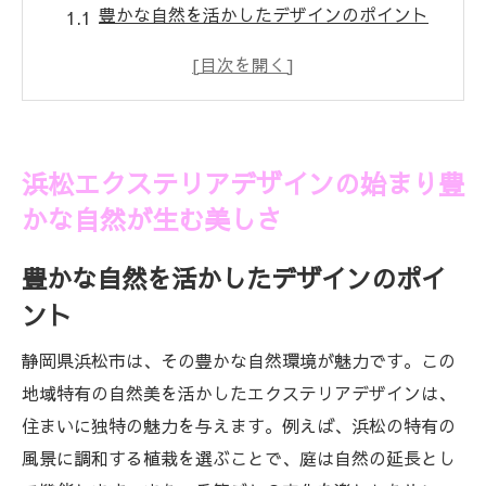
豊かな自然を活かしたデザインのポイント
エクステリアにおける自然素材の魅力
地元の植物を取り入れるアイデア
浜松の四季を感じる景観づくり
自然と調和する色彩の選び方
浜松エクステリアデザインの始まり豊
地域特有の風景を生かすデザイン
かな自然が生む美しさ
浜松市でエクステリアを考える際の気候と地域
性の活用法
豊かな自然を活かしたデザインのポイ
気候を考慮したプランニングの重要性
ント
地域性を活かすデザインアプローチ
静岡県浜松市は、その豊かな自然環境が魅力です。この
風通しの良さを重視したレイアウト
地域特有の自然美を活かしたエクステリアデザインは、
エクステリア素材の選定における気候の影
住まいに独特の魅力を与えます。例えば、浜松の特有の
響
風景に調和する植栽を選ぶことで、庭は自然の延長とし
日照条件を考慮した植栽計画