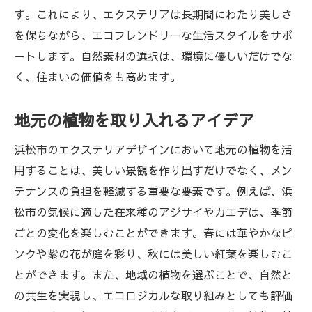
快適なリビングスペースを作るためのポイ
す。これにより、エクステリアは長期間にわたり美しさ
ント
を保ちながら、エコフレンドリーな生活スタイルをサポ
ートします。自然素材の選択は、環境に優しいだけでな
季節に応じた使い方の提案
く、住まいの価値をも高めます。
プライバシーを確保する工夫
リラックスできる空間づくりのコツ
地元の植物を取り入れるアイデア
地域の風土に調和する色彩選びが鍵を握る浜松
浜松市のエクステリアデザインにおいて地元の植物を活
のエクステリアデザイン
用することは、美しい景観を作り出すだけでなく、メン
風土を意識した色彩選びの重要性
テナンスの負担を軽減する重要な要素です。例えば、浜
自然からインスピレーションを得る色彩
松市の気候に適した在来種のアジサイやカエデは、季節
環境に溶け込むカラーコーディネート
ごとの変化を楽しむことができます。春には華やかなピ
季節の移ろいを感じる色の取り入れ方
ンクや紫の花が庭を彩り、秋には美しい紅葉を楽しむこ
地域らしさを表現する色の選び方
とができます。また、地域の植物を選ぶことで、自然と
色彩による空間の印象操作
の共生を実現し、エコロジカルな取り組みとしても評価