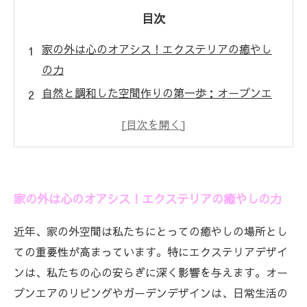
目次
家の外は心のオアシス！エクステリアの癒やし
の力
自然と調和した空間作りの第一歩：オープンエ
アーのリビング
心を癒すガーデンデザインのコツとは？
デッキやパティオの工夫でさらに広がる癒やし
空間
家の外は心のオアシス！エクステリアの癒やしの力
照明を取り入れて夜のリラックスタイムを演
出！
近年、家の外空間は私たちにとっての癒やしの場所とし
日常生活に癒やしをもたらすエクステリアのア
ての重要性が高まっています。特にエクステリアデザイ
イディア集
ンは、私たちの心の安らぎに深く影響を与えます。オー
一緒に見つける、自分だけの癒やしの空間！エ
プンエアのリビングやガーデンデザインは、日常生活の