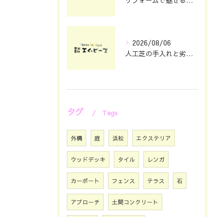
リフォームで魅せる機能的な外構デザインの極意
2026/08/06
人工芝の手入れと劣化対策を静岡県浜松市で賢く続ける方法
タグ
Tags
外構
庭
浜松
エクステリア
ウッドデッキ
タイル
レンガ
カーポート
フェンス
テラス
石
アプローチ
土間コンクリート