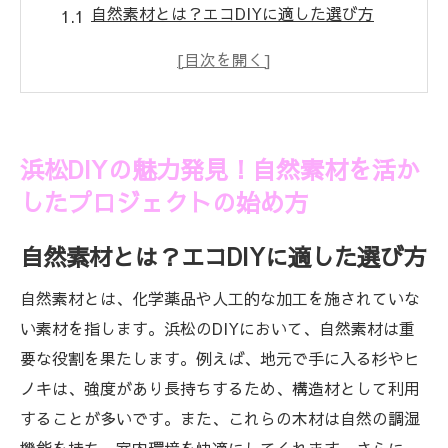
自然素材とは？エコDIYに適した選び方
プロジェクトを成功させるための基本ステ
ップ
浜松で手に入る自然素材の調達方法
初心者でも安心！簡単にできるDIYプロジェ
浜松DIYの魅力発見！自然素材を活か
クト
したプロジェクトの始め方
プロジェクトの計画とデザインの重要性
環境に配慮したツールと資材の選び方
自然素材とは？エコDIYに適した選び方
地元の自然素材でエコライフ浜松のDIYプロジ
自然素材とは、化学薬品や人工的な加工を施されていな
ェクト入門
い素材を指します。浜松のDIYにおいて、自然素材は重
浜松ならではの自然素材の魅力とは
要な役割を果たします。例えば、地元で手に入る杉やヒ
エコライフを実現するためのDIYアイデア
ノキは、強度があり長持ちするため、構造材として利用
実際に作ってみよう！おすすめのプロジェ
することが多いです。また、これらの木材は自然の調湿
クト例