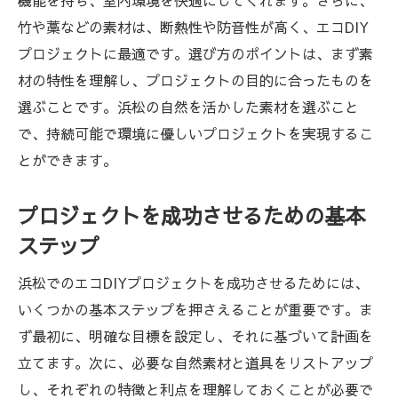
機能を持ち、室内環境を快適にしてくれます。さらに、
地元での素材購入時の注意点とアドバイス
竹や藁などの素材は、断熱性や防音性が高く、エコDIY
浜松でのDIY活動を通じたコミュニティの形
プロジェクトに最適です。選び方のポイントは、まず素
成
材の特性を理解し、プロジェクトの目的に合ったものを
選ぶことです。浜松の自然を活かした素材を選ぶこと
環境に優しいDIY活動のメリット
で、持続可能で環境に優しいプロジェクトを実現するこ
浜松で叶えるエコDIY自然素材を使った住まい
とができます。
作りの秘訣
住まい作りにおける自然素材の選択肢
プロジェクトを成功させるための基本
自然素材を活かしたエコデザインのコツ
ステップ
持続可能な住まいを目指すDIYテクニック
浜松でのエコDIYプロジェクトを成功させるためには、
浜松の気候に適した素材の活用法
いくつかの基本ステップを押さえることが重要です。ま
DIYで実現する快適で健康的な生活空間
ず最初に、明確な目標を設定し、それに基づいて計画を
施工中に気をつけたいエコフレンドリーポ
立てます。次に、必要な自然素材と道具をリストアップ
イント
し、それぞれの特徴と利点を理解しておくことが必要で