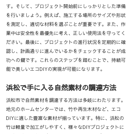
自然と調和した暮らし浜松DIYで実現する方法
す。そして、プロジェクト開始前にしっかりとした準備
とは
を行いましょう。例えば、施工する場所のサイズや形状
自然と共生する暮らしの重要性
を測定し、適切な材料を選ぶことが重要です。また、作
浜松で見つける自然との調和のヒント
業中は安全性を最優先に考え、正しい使用法を守ってく
DIYがもたらす精神的な豊かさ
ださい。最後に、プロジェクトの進行状況を定期的に確
認し、計画通りに進んでいるかをチェックすることが成
エコな暮らしをサポートするDIYグッズ
功への鍵です。これらのステップを踏むことで、持続可
環境に優しい生活習慣の取り入れ方
能で美しいエコDIYの実現が可能になります。
自然素材を使ったインテリアデザインの提
案
浜松で手に入る自然素材の調達方法
浜松の豊かな資源を活かすエコDIYの実践アイ
浜松市で自然素材を調達する方法は多岐にわたります。
デア
地元のホームセンターでは、竹や再生木材など、エコ
地域資源を活用したDIYプロジェクトの利点
DIYに適した豊富な素材が揃っています。特に、浜松の
浜松の自然素材を使った独自アイデア集
竹は軽量で加工がしやすく、様々なDIYプロジェクトに
実践的なエコDIYのための手順と技術