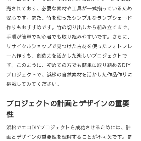
持続可能な暮らし浜松で始めるエコDIYプロジ
売されており、必要な素材や工具が一式揃っているため
ェクト
安心です。また、竹を使ったシンプルなランプシェード
エコDIYで目指す持続可能なライフスタイル
作りもおすすめです。竹の切り出しから組み立てまで、
プロジェクトで学ぶ環境保護の重要性
手順が簡単で初心者でも取り組みやすいです。さらに、
長く使えるDIY製品の作り方
リサイクルショップで見つけた古材を使ったフォトフレ
浜松でのリサイクルと再利用の実践
ーム作りも、創造力を活かした楽しいプロジェクトで
地域に根ざしたエコ活動の展開
す。このように、初めての方でも簡単に取り組めるDIY
プロジェクトで、浜松の自然素材を活かした作品作りに
DIYを通じた地域社会への貢献
挑戦してみてください。
地元の自然を活かす浜松でのDIYがもたらすエ
コな暮らし
プロジェクトの計画とデザインの重要
自然を活かしたライフスタイルの実践
性
浜松の四季と調和するDIYデザイン
浜松でエコDIYプロジェクトを成功させるためには、計
環境に優しい生活を送るためのヒント
画とデザインの重要性を理解することが不可欠です。ま
地域の自然を守るためのDIY活動