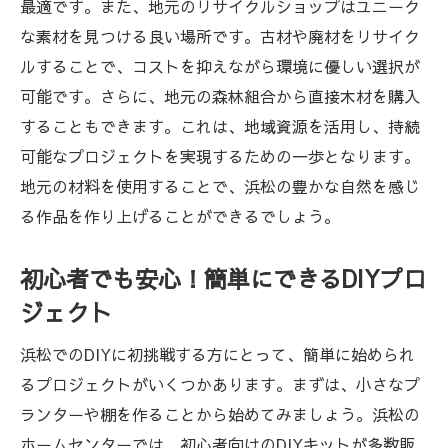
最適です。また、地元のリサイクルショップはユニーク
地元資源の再利用方法とその効果
な素材を見つける良い場所です。古材や廃材をリサイク
浜松の自然美を生かしたDIY装飾
ルすることで、コストを抑えながら環境に優しい選択が
コミュニティを巻き込んだプロジェクトの
可能です。さらに、地元の森林組合から直接木材を購入
進め方
することもできます。これは、地域資源を活用し、持続
浜松でのDIYが環境に優しい理由自然素材の魅
可能なプロジェクトを実現するための一歩となります。
力を探る
地元の材料を使用することで、浜松の豊かな自然を感じ
る作品を作り上げることができるでしょう。
自然素材が環境に優しい理由とは
持続可能な暮らしを支えるDIYの役割
初心者でも安心！簡単にできるDIYプロ
浜松の自然素材がもたらすエコメリット
ジェクト
環境に配慮した素材選びのポイント
浜松でのDIYに初挑戦する方にとって、簡単に始められ
エコDIYが地域経済にもたらす影響
るプロジェクトがいくつかあります。まずは、小さなプ
自然素材を用いた持続可能なプロジェクト
ランターや棚を作ることから始めてみましょう。浜松の
事例
ホームセンターでは、初心者向けのDIYキットが多数販