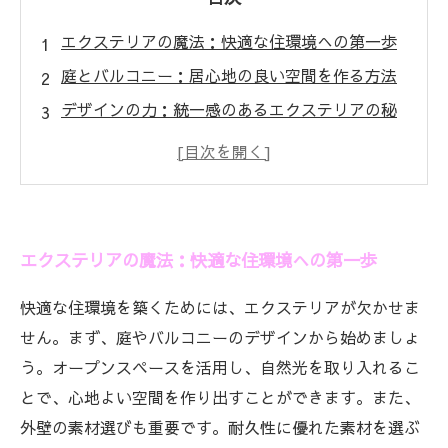
エクステリアの魔法：快適な住環境への第一歩
庭とバルコニー：居心地の良い空間を作る方法
デザインの力：統一感のあるエクステリアの秘
訣
四季を感じる住まい：外部環境との調和を考え
よう
快適さと美しさを両立させるエクステリアの選
エクステリアの魔法：快適な住環境への第一歩
び方
心を癒すエクステリアのポイント：植栽の配置
快適な住環境を築くためには、エクステリアが欠かせま
術
せん。まず、庭やバルコニーのデザインから始めましょ
理想の住環境を実現するためのエクステリアの
う。オープンスペースを活用し、自然光を取り入れるこ
総まとめ
とで、心地よい空間を作り出すことができます。また、
外壁の素材選びも重要です。耐久性に優れた素材を選ぶ