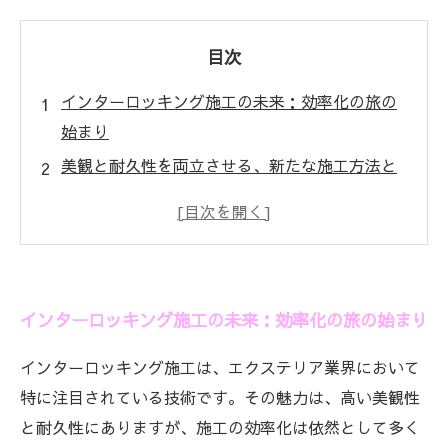
目次
インターロッキング施工の未来：効率化の旅の
始まり
美観と耐久性を両立させる、新たな施工方法と
は？
人手不足を乗り越える！施工現場での合理化戦
略
時間短縮の秘訣：最新ツールとテクニックを紹
インターロッキング施工の未来：効率化の旅の始まり
介
施工のクオリティを保ちながら効率を上げる方
インターロッキング施工は、エクステリア業界において
法
特に注目されている技術です。その魅力は、高い美観性
顧客の期待に応えるための新アプローチとは？
と耐久性にありますが、施工の効率化は依然として多く