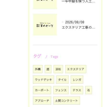
一年中緑を保つ人工芝の魅力と選び方
2026/08/08
エクステリア工事の理想を静岡県浜松市で叶える費用とデザインのポイント
タグ
Tags
外構
庭
浜松
エクステリア
ウッドデッキ
タイル
レンガ
カーポート
フェンス
テラス
石
アプローチ
土間コンクリート