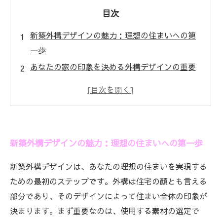
目次
新築外構デザインの魅力：理想の住まいへの第
一歩
あなたの家の印象を決める外構デザインの重要
性
外構デザインのトレンドとは？最新の素材とス
タイル
ライティングと植物を活かした外構デザインの
新築外構デザインの魅力：理想の住まいへの第一歩
工夫
事例紹介：成功した新築外構デザインの実践例
新築外構デザインは、あなたの理想の住まいを実現する
夢の住まいを実現するための具体的な計画方法
ための最初のステップです。外構は住宅の顔とも言える
新築外構デザインで理想の住まいを手に入れよ
部分であり、そのデザインによって住まい全体の印象が
う
決まります。まず重要なのは、使用する素材の選定で