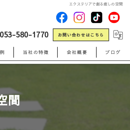
エクステリアで創る癒しの空間
053-580-1770
お問い合わせはこちら
例
当社の特徴
会社概要
ブログ
新築
コラム
リフォーム
空間
ガレージ
人工芝
インターロッキング