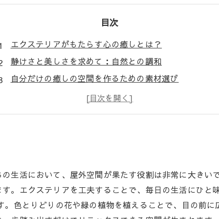
目次
エクステリアがもたらす心の癒しとは？
静けさと美しさを求めて：自然との調和
自分だけの癒しの空間を作るための素材選び
ガーデニングとウッドデッキのアイデア集
アウトドアファニチャーで過ごす至福のひととき
毎日の疲れを癒すエクステリアの活用法
あなたのライフスタイルにぴったりな空間作りのすす
ちの生活において、屋外空間が果たす役割は非常に大きい
ます。エクステリアを工夫することで、毎日の生活にひと
です。色とりどりの花や緑の植物を植えることで、目の前に