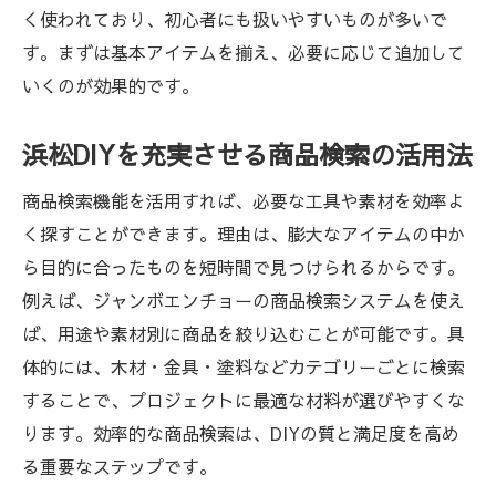
く使われており、初心者にも扱いやすいものが多いで
るコツ
す。まずは基本アイテムを揃え、必要に応じて追加して
ジャンボエンチョーアプリを活用した工具
いくのが効果的です。
管理術
浜松DIYに役立つ工具の選定と比較方法
浜松DIYを充実させる商品検索の活用法
商品検索を駆使した浜松DIYの工具調達テク
商品検索機能を活用すれば、必要な工具や素材を効率よ
ニック
く探すことができます。理由は、膨大なアイテムの中か
浜松で叶える日曜大工の夢とコツ
ら目的に合ったものを短時間で見つけられるからです。
浜松DIYで理想の住まいを実現するための秘
例えば、ジャンボエンチョーの商品検索システムを使え
訣
ば、用途や素材別に商品を絞り込むことが可能です。具
ジャンボエンチョー静岡店で広がるDIYの可
体的には、木材・金具・塗料などカテゴリーごとに検索
能性
することで、プロジェクトに最適な材料が選びやすくな
DIY初心者も安心のジャンボエンチョー商品
ります。効率的な商品検索は、DIYの質と満足度を高め
検索術
る重要なステップです。
ホームアシスト商品検索で夢を形にする方