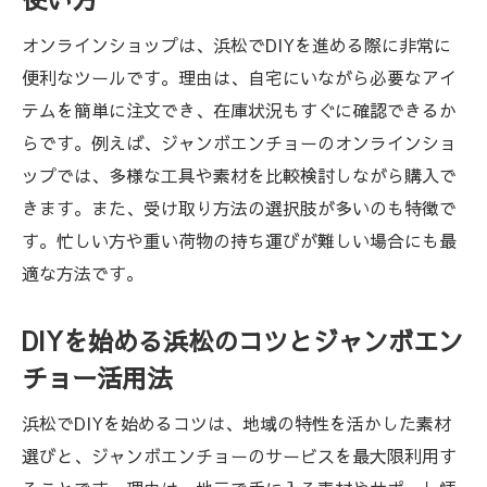
イント
地元素材を活用した浜松DIYアイデア集
オンラインショップは、浜松でDIYを進める際に非常に
便利なツールです。理由は、自宅にいながら必要なアイ
浜松DIYで活かす地元素材の選び方と使い方
テムを簡単に注文でき、在庫状況もすぐに確認できるか
ジャンボエンチョーオンラインショップで
らです。例えば、ジャンボエンチョーのオンラインショ
探す地元資材
ップでは、多様な工具や素材を比較検討しながら購入で
商品検索を利用した浜松発のDIYアイデア
きます。また、受け取り方法の選択肢が多いのも特徴で
ジャンボエンチョー在庫検索で地元素材を
す。忙しい方や重い荷物の持ち運びが難しい場合にも最
見つけるコツ
適な方法です。
浜松DIYの発想を広げるホームアシストの活
用法
DIYを始める浜松のコツとジャンボエン
地元の魅力あふれる浜松DIY事例の紹介
チョー活用法
自宅を彩る浜松発のDIYリフォーム術
浜松でDIYを始めるコツは、地域の特性を活かした素材
浜松DIYで始める自宅リフォームの基本手順
選びと、ジャンボエンチョーのサービスを最大限利用す
ジャンボエンチョー商品一覧から選ぶリフ