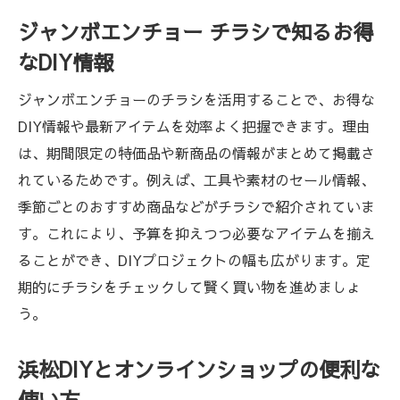
法
ジャンボエンチョー チラシで知るお得
浜松DIYで叶える自分だけのリフォーム術
なDIY情報
ジャンボエンチョー在庫検索を使った計画
ジャンボエンチョーのチラシを活用することで、お得な
的DIY
DIY情報や最新アイテムを効率よく把握できます。理由
DIY初心者が浜松で知っておきたい基礎知識
は、期間限定の特価品や新商品の情報がまとめて掲載さ
浜松DIY初心者が押さえるべき基本知識
れているためです。例えば、工具や素材のセール情報、
ジャンボエンチョー チラシで学ぶDIYの基
季節ごとのおすすめ商品などがチラシで紹介されていま
礎
す。これにより、予算を抑えつつ必要なアイテムを揃え
商品検索で見つかる初心者向けDIYグッズ
ることができ、DIYプロジェクトの幅も広がります。定
期的にチラシをチェックして賢く買い物を進めましょ
浜松DIYで失敗しない素材と工具選びのコツ
う。
アプリや商品一覧で効率よく情報収集をす
る方法
浜松DIYとオンラインショップの便利な
DIY初心者が浜松で安心して始めるためのポ
使い方