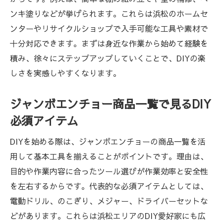
ジャンボエンチョー商品検索を素材選びに
ンキ塗りなどが挙げられます。これらは浜松のホームセ
活かす方法
ンターやリサイクルショップで入手可能な工具や素材で
ホームアシストの商品検索で探すDIY資材
十分対応できます。まずは身近な作業から始めて経験を
浜松DIYの素材調達に便利なオンラインショ
積み、徐々にステップアップしていくことで、DIYの楽
ップ活用術
しさを実感しやすくなります。
ジャンボエンチョー在庫検索が素材選びに
ジャンボエンチョー商品一覧で見るDIY
役立つ理由
必須アイテム
初心者に最適な浜松DIY素材と活用アイデア
効率的な工具選びで広がる浜松DIY生活
DIYを始める際は、ジャンボエンチョーの商品一覧を活
浜松DIYを成功させる工具選びの基本ポイン
用して基本工具を揃えることがポイントです。理由は、
ト
目的や作業内容に合ったツール選びが作業効率と安全性
を左右するからです。代表的な必須アイテムとしては、
ジャンボエンチョー商品一覧で見つける便
電動ドリル、のこぎり、メジャー、ドライバーセットな
利な工具
どがあります。これらは浜松エリアのDIY愛好家にも広
オンラインショップで効率的に工具を揃え