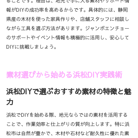
ることです。理由は、地元で手に入る素材やサポート情
ォーム用品
報がDIYの成功率を高めるからです。具体的には、静岡
商品検索を通じて見つける人気のリフォー
県産の木材を使った家具作りや、店舗スタッフに相談し
ム素材
ながら工具を選ぶ方法があります。ジャンボエンチョー
浜松DIYで実現するコスパ重視のリフォーム
のサポートやイベント情報も積極的に活用し、安心して
術
DIYに挑戦しましょう。
オンラインショップを活用したリフォーム
資材調達法
素材選びから始める浜松DIY実践術
ホームアシスト商品検索で広がるリフォー
ムアイデア
浜松DIYで選ぶおすすめ素材の特徴と魅
浜松DIYで実現する理想の住まい作り
力
浜松DIYで叶える理想の住まい作りのステッ
プ
浜松でDIYを始める際、地元ならではの素材を活用する
ことで、作業効率と仕上がりの質が向上します。特に浜
ジャンボエンチョー商品一覧で揃える住ま
松市は自然が豊かで、木材や石材など耐久性に優れた素
い資材