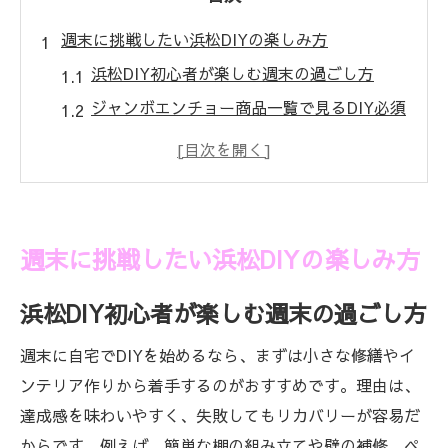
週末に挑戦したい浜松DIYの楽しみ方
浜松DIY初心者が楽しむ週末の過ごし方
ジャンボエンチョー商品一覧で見るDIY必須
アイテム
浜松DIYを充実させる商品検索の活用法
ジャンボエンチョー チラシで知るお得な
DIY情報
週末に挑戦したい浜松DIYの楽しみ方
浜松DIYとオンラインショップの便利な使い
方
浜松DIY初心者が楽しむ週末の過ごし方
DIYを始める浜松のコツとジャンボエンチョ
週末に自宅でDIYを始めるなら、まずは小さな修繕やイ
ー活用法
ンテリア作りから着手するのがおすすめです。理由は、
素材選びから始める浜松DIY実践術
達成感を味わいやすく、失敗してもリカバリーが容易だ
浜松DIYで選ぶおすすめ素材の特徴と魅力
からです。例えば、簡単な棚の組み立てや壁の補修、ペ