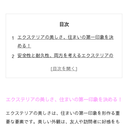
目次
エクステリアの美しさ、住まいの第一印象を決
める！
安全性と耐久性、両方を考えるエクステリアの
選び方
美と機能の調和、デザインに込めるアイデアと
は？
あなたのエクステリアが叶える理想の生活空間
エクステリアの美しさ、住まいの第一印象を決める！
エクステリアのトレンド、今注目すべき素材は
これだ！
エクステリアの美しさは、住まいの第一印象を形作る重
実践しよう！美しさと機能性を両立させたエク
要な要素です。美しい外観は、友人や訪問者に好感をも