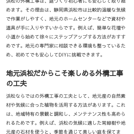
浜松の外構工事は、庭づくり初心者にも安心して取り組
浜松外構工事の見積もり比較とポイント
めます。その理由は、静岡県浜松市は比較的温暖な気候
DIYに必要な道具と材料選びの浜松外構工事
で作業がしやすく、地元のホームセンターなどで資材や
術
道具が手に入りやすいからです。例えば、簡単な花壇や
浜松外構工事の準備で後悔しないチェック
小道から始めて徐々にステップアップする方法がおすす
項目
めです。地元の専門家に相談できる環境も整っているた
外構工事前に知っておきたい浜松の注意点
め、初めてでも安心してDIYに挑戦できます。
庭づくりが変わる浜松外構の工夫事例
地元浜松だからこそ楽しめる外構工事
浜松外構工事で実践された工夫の紹介
の工夫
庭づくりが楽しくなる浜松外構工事の事例
浜松外構工事で人気のデザイン事例を解説
浜松ならではの外構工事の工夫として、地元産の自然素
材や気候に合った植物を活用する方法があります。これ
実用的な浜松外構工事の施工アイデア集
は、地域特有の景観と調和し、メンテナンス性も高めら
浜松外構工事で変化する暮らしの様子
れるためです。例えば、浜松の気候に適した常緑樹や地
庭づくりのアイデアに役立つ浜松外構工事
元産の石材を使うと、季節を通じて美しい庭を保てま