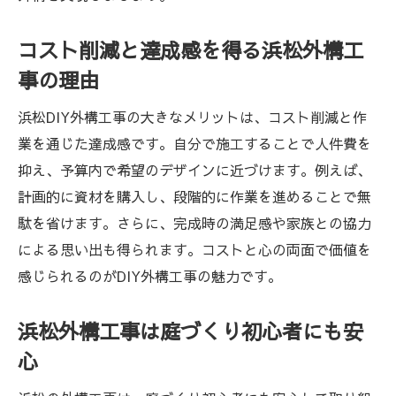
浜松外構工事で快適な生活を実現する方法
コスト削減と達成感を得る浜松外構工
DIYならではの浜松外構の楽しみ方
事の理由
浜松外構工事で味わうDIYならではの自由度
浜松DIY外構工事の大きなメリットは、コスト削減と作
家族で挑戦する浜松外構工事の楽しい時間
業を通じた達成感です。自分で施工することで人件費を
創意工夫が広がる浜松外構工事のDIY体験
抑え、予算内で希望のデザインに近づけます。例えば、
浜松外構工事で見つけるガーデンづくりの
計画的に資材を購入し、段階的に作業を進めることで無
発見
駄を省けます。さらに、完成時の満足感や家族との協力
浜松外構工事で育まれるDIYの技術と知識
による思い出も得られます。コストと心の両面で価値を
DIYの魅力を感じる浜松外構工事のアイデア
感じられるのがDIY外構工事の魅力です。
集
浜松で外構工事を始める前の準備とは
浜松外構工事は庭づくり初心者にも安
浜松外構工事前に押さえたい基礎知識
心
外構工事の計画を立てる浜松流のステップ