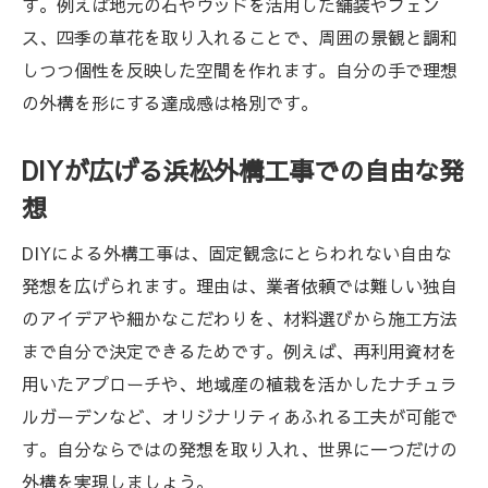
す。例えば地元の石やウッドを活用した舗装やフェン
庭づくりの夢を形にする浜松外構工事の方
ス、四季の草花を取り入れることで、周囲の景観と調和
法
しつつ個性を反映した空間を作れます。自分の手で理想
浜松外構工事で広がるガーデニングの楽し
の外構を形にする達成感は格別です。
み
外構工事で変わる浜松ならではのライフス
DIYが広げる浜松外構工事での自由な発
タイル
想
浜松外構工事が生み出す快適な庭空間の秘
DIYによる外構工事は、固定観念にとらわれない自由な
訣
発想を広げられます。理由は、業者依頼では難しい独自
外構工事を成功させる浜松市のポイント
のアイデアや細かなこだわりを、材料選びから施工方法
浜松外構工事の成功は計画と準備が鍵
まで自分で決定できるためです。例えば、再利用資材を
地元ならではの浜松外構工事の注意点とは
用いたアプローチや、地域産の植栽を活かしたナチュラ
信頼できる浜松外構工事の選び方と基準
ルガーデンなど、オリジナリティあふれる工夫が可能で
す。自分ならではの発想を取り入れ、世界に一つだけの
浜松外構工事で失敗しない素材の選定方法
外構を実現しましょう。
外構工事のトラブルを防ぐ浜松流の工夫