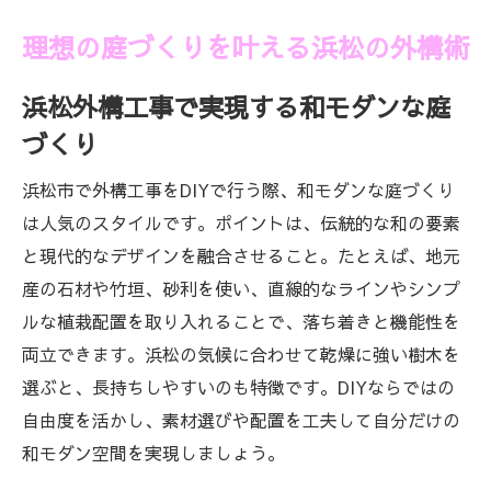
予算内で理想を実現する浜松外構工事の工
理想の庭づくりを叶える浜松の外構術
夫
浜松外構工事でコスパ抜群な庭づくり
浜松外構工事で実現する和モダンな庭
浜松外構工事の費用対効果を考えたDIY術
づくり
浜松外構工事で失敗しない予算管理のコツ
浜松市で外構工事をDIYで行う際、和モダンな庭づくり
は人気のスタイルです。ポイントは、伝統的な和の要素
と現代的なデザインを融合させること。たとえば、地元
産の石材や竹垣、砂利を使い、直線的なラインやシンプ
ルな植栽配置を取り入れることで、落ち着きと機能性を
両立できます。浜松の気候に合わせて乾燥に強い樹木を
選ぶと、長持ちしやすいのも特徴です。DIYならではの
自由度を活かし、素材選びや配置を工夫して自分だけの
和モダン空間を実現しましょう。