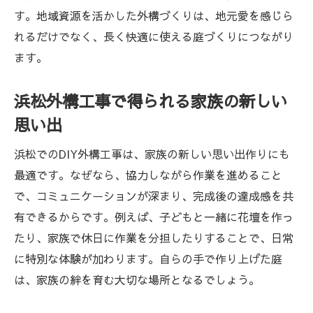
事例
す。地域資源を活かした外構づくりは、地元愛を感じら
自宅の個性を引き出す外構工事の秘訣
れるだけでなく、長く快適に使える庭づくりにつながり
浜松外構工事で個性ある庭を創り出す秘訣
ます。
オリジナルデザインに挑戦する浜松外構工
事
浜松外構工事で得られる家族の新しい
素材選びが光る浜松外構工事の工夫
思い出
外構工事で家の魅力を高める浜松流の技
浜松でのDIY外構工事は、家族の新しい思い出作りにも
浜松外構工事で叶える自宅のイメージチェ
最適です。なぜなら、協力しながら作業を進めること
ンジ
で、コミュニケーションが深まり、完成後の達成感を共
浜松外構工事の工夫で住まいが生まれ変わ
有できるからです。例えば、子どもと一緒に花壇を作っ
る
たり、家族で休日に作業を分担したりすることで、日常
浜松市で実現するコスト重視の外構DIY
に特別な体験が加わります。自らの手で作り上げた庭
浜松外構工事でコストを抑える賢い方法
は、家族の絆を育む大切な場所となるでしょう。
DIYで叶える浜松外構工事の節約術