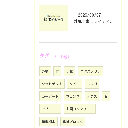
2026/08/07
外構工事とライティングで夜まで映える静岡県浜松市の住まい演出術
タグ
Tags
外構
庭
浜松
エクステリア
ウッドデッキ
タイル
レンガ
カーポート
フェンス
テラス
石
アプローチ
土間コンクリート
植栽樹木
化粧ブロック