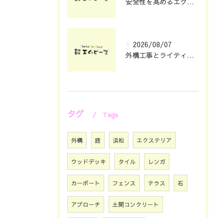
安全性を高めるエクステリアガレージ設計のポイント
2026/08/07
外構工事とライティングで夜まで映える静岡県浜松市の住まい演出術
タグ
Tags
外構
庭
浜松
エクステリア
ウッドデッキ
タイル
レンガ
カーポート
フェンス
テラス
石
アプローチ
土間コンクリート