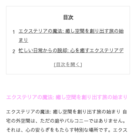
目次
エクステリアの魔法: 癒し空間を創り出す旅の始
まり
忙しい日常からの脱却: 心を癒すエクステリアデ
ザインの秘訣
自然とのつながり: 植物と水の要素がもたらす安
らぎ
心の安らぎを生む空間: 照明と座る場所の選び方
エクステリアの魔法: 癒し空間を創り出す旅の始まり
ストレス解消の秘訣: 自宅エクステリアを真の癒
し場に
エクステリアの魔法: 癒し空間を創り出す旅の始まり 自
実践！あなたのエクステリアを癒しの空間に変
宅の外空間は、ただの庭やバルコニーではありません。
えるステップ
それは、心の安らぎをもたらす特別な場所です。エクス