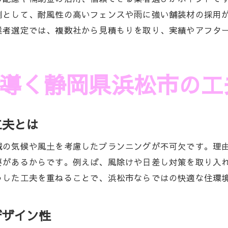
エクステリア展示場で外構工事の実例を体感
例として、耐風性の高いフェンスや雨に強い舗装材の採用
外構工事のヒントを展示場で見つける方法
業者選定では、複数社から見積もりを取り、実績やアフタ
展示場で外構工事の最新トレンドを知る
外構工事のアイデアを展示場で具体化する
導く静岡県浜松市の工
エクステリア展示場の活用術と注意点を解説
外構工事の相談を展示場で行うメリット
費用を抑えて外構工事を実現するコツと比較
工夫とは
外構工事で費用を抑えるためのポイント
浜松市で外構工事を安く抑える比較のコツ
域の気候や風土を考慮したプランニングが不可欠です。理
要があるからです。例えば、風除けや日差し対策を取り入
外構工事の見積もり比較と節約テクニック
うした工夫を重ねることで、浜松市ならではの快適な住環
費用対効果の高い外構工事プラン作成法
外構工事の費用を比較する際の注意点
デザイン性
外構工事で賢くコストダウンするアイデア