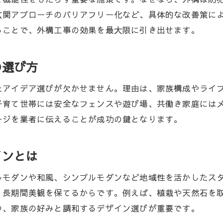
外構工事で選ばれる素材や施工の特徴を解説
玄関アプローチのバリアフリー化など、具体的な改善策に
ることで、外構工事の効果を最大限に引き出せます。
外構工事のプロが教える失敗しないポイント
実例から学ぶ浜松市の外構工事の工夫と工法
の選び方
おしゃれな外構工事に適した浜松市のアイデア集
浜松市で外構工事をおしゃれに仕上げるコツ
たアイデア選びが欠かせません。理由は、家族構成やライ
外構工事でトレンドを取り入れるデザイン事例
子育て世帯には安全なフェンスや遊び場、共働き家庭には
おしゃれな外構工事アイデアを徹底解説
ージを業者に伝えることが成功の鍵となります。
家の外観に合う外構工事の工夫を紹介
インとは
外構工事で目指す理想のエクステリア空間
外構工事とエクステリア展示場の活用方法
ルモダンや和風、シンプルモダンなど地域性を活かしたス
外構工事なら静岡県浜松市で注目の最新傾向
、長期間美観を保てるからです。例えば、植栽や天然石を
外構工事の最新傾向と浜松市の特徴を解説
つ、家族の好みと調和するデザイン選びが重要です。
浜松市で注目される外構工事のアイデア集