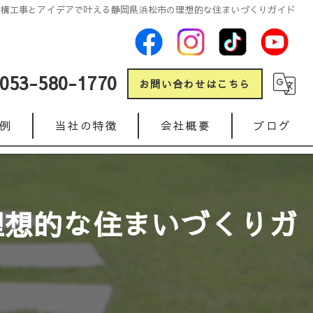
外構工事とアイデアで叶える静岡県浜松市の理想的な住まいづくりガイド
053-580-1770
お問い合わせはこちら
例
当社の特徴
会社概要
ブログ
新築
コラム
リフォーム
理想的な住まいづくりガ
ガレージ
人工芝
インターロッキング