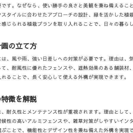
家族に寄り添う外構工事プランの作り方を解説
要です。なぜなら、使い勝手の良さと美観を兼ね備えるこ
家族構成に合わせた外構工事プランのコツ
フスタイルに合わせたアプローチの設計、緑を活かした植
を感じられる植栽プランを取り入れることで、日々の暮ら
外構工事で暮らしやすさを実現する方法
家族の意見を反映した外構工事プランの事例
計画の立て方
外構工事で安全性と快適性を両立する工夫
家族で相談しながら進める外構工事の流れ
には、風や雨、強い日差しへの対策が必要です。理由は、
暮らしに寄り添う外構工事のポイント紹介
して、耐風性に優れたフェンスや、遮熱効果のある舗装材
入れることで、長く安心して使える外構が実現できます。
の特徴を解説
は、耐久性とメンテナンス性が重視されます。理由として
耐候性の高いアルミフェンスや、雑草対策がしやすいイン
選ぶことで、機能性とデザイン性を兼ね備えた外構を実現