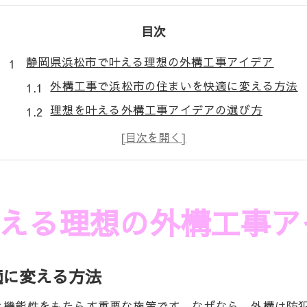
目次
静岡県浜松市で叶える理想の外構工事アイデア
外構工事で浜松市の住まいを快適に変える方法
理想を叶える外構工事アイデアの選び方
浜松市の外構工事で人気のデザインとは
外構工事で暮らしに合うプランを作るコツ
外構工事とエクステリアを上手に組み合わせる
浜松市でおすすめの外構工事のポイント解説
える理想の外構工事ア
外構工事を成功へ導く静岡県浜松市の工夫
外構工事を成功させる浜松市の工夫とは
適に変える方法
外構工事で重視したい機能性とデザイン性
浜松市の気候に合った外構工事計画の立て方
と機能性をもたらす重要な施策です。なぜなら、外構は防