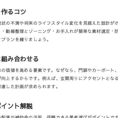
外構工事で人気のデザインとその理由
を作るコツ
外構工事のプロが注目する新しい素材や技術
現状の不満や将来のライフスタイル変化を見据えた設計が
外構工事の注目ポイントと選び方のコツ
、・動線整理とゾーニング・お手入れが簡単な素材選定・
静岡県浜松市で外構工事の情報を集める方法
てプランを練りましょう。
静岡県浜松市で外構工事の補助金を活用する方法
外構工事の補助金制度を浜松市で賢く使う方法
に組み合わせる
浜松市で外構工事の補助金を申請する手順
体の価値を高める要素です。なぜなら、門扉やカーポート
外構工事の補助金で知っておきたいポイント
が向上するからです。例えば、玄関周りにアクセントとな
補助金を活用した外構工事のプラン作成術
考慮した計画が求められます。
外構工事の補助金と他の支援制度を比較
外構工事の補助金制度を利用する際の注意点
ポイント解説
エクステリア展示場で発見する外構工事のヒント
の配慮や補助金の活用、信頼できる業者選びがポイントで