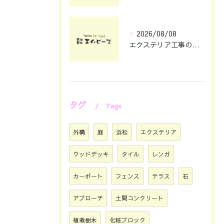
2026/08/08
エクステリア工事の理想を静岡県浜松市で叶える費用とデザインのポイント
タグ
Tags
外構
庭
浜松
エクステリア
ウッドデッキ
タイル
レンガ
カーポート
フェンス
テラス
石
アプローチ
土間コンクリート
植栽樹木
化粧ブロック