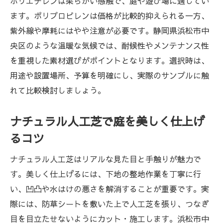
ポリエチレンは柔らかい感触で、庭や遊び場に適してい
紹介
ます。ポリプロピレンは価格が比較的抑えられる一方、
ペットや子供に安心な人工芝ナチュラルの
紫外線や摩耗にはやや注意が必要です。静岡県浜松市中
特徴
央区のような温暖な気候では、耐候性やメンテナンス性
ゴムチップマットと人工芝の組み合わせの
を重視した素材選びがポイントとなります。選択時は、
利点
用途や設置場所、予算を明確にし、実際のサンプルに触
人工芝ナチュラルと他素材の違いを徹底比
れて比較検討しましょう。
較
ナチュラル人工芝で庭を美しく仕上げ
人工芝で実現する四季を感じる庭づくり
るコツ
手間いらずの庭へ人工芝施工のポイント
人工芝施工前に押さえる下地作りの基本
ナチュラル人工芝はリアルな見た目と手触りが魅力で
防草シートと人工芝で雑草対策を強化する
す。美しく仕上げるには、下地の整地作業を丁寧に行
方法
い、凹凸や水はけの悪さを解消することが重要です。実
際には、防草シートを敷いた上で人工芝を張り、つなぎ
人工芝の施工手順と美しい仕上げ方のコツ
目を目立たせないようにカット・施工します。浜松市中
ゴムチップ利用で人工芝の安全性を高める