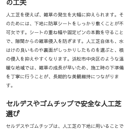
の工夫
潔さ
人工芝を使えば、雑草の発生を大幅に抑えられます。そ
セルデス人工芝で実現する安心の庭空間
のためには、下地に防草シートをしっかり敷くことが不
初心者でも安心人工芝の張り方手順
可欠です。シートの重ね幅や固定ピンの本数を守ること
人工芝施工前の道具準備と手順の基本
で、隙間からの雑草侵入を防ぎます。人工芝自体も、水
人工芝のカットと敷き方をわかりやすく解
はけの良いものや裏面がしっかりしたものを選ぶと、根
説
の侵入を抑えやすくなります。浜松市中央区のような温
暖な地域では、雑草の成長が早いため、施工時の下準備
初心者向け人工芝固定方法と注意点
を丁寧に行うことが、長期的な美観維持につながりま
人工芝と防草シートの組み合わせ施工法
す。
人工芝ナチュラルタイプの施工時ポイント
DIYでできる人工芝張り方のコツと裏技
セルデスやゴムチップで安全な人工芝
長持ちする人工芝のメンテナンス方法
選び
人工芝を美しく保つ日常メンテナンスの基
セルデスやゴムチップは、人工芝の下地に用いることで
本