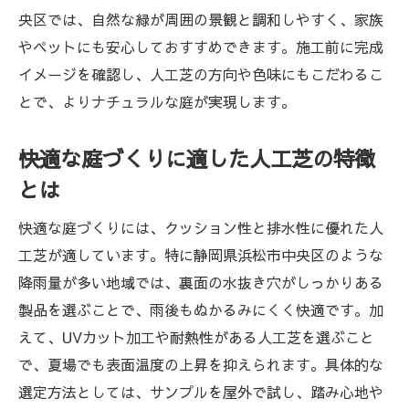
央区では、自然な緑が周囲の景観と調和しやすく、家族
方法
やペットにも安心しておすすめできます。施工前に完成
セルデス人工芝を使った施工のメリットと
イメージを確認し、人工芝の方向や色味にもこだわるこ
注意点
とで、よりナチュラルな庭が実現します。
人工芝の固定やカット作業で失敗しない工
夫
快適な庭づくりに適した人工芝の特徴
静岡県浜松市中央区で人気の人工芝活用法
とは
人工芝で実現する快適な庭空間のアイデア
快適な庭づくりには、クッション性と排水性に優れた人
集
工芝が適しています。特に静岡県浜松市中央区のような
ペットや子供に優しい人工芝活用の工夫と
降雨量が多い地域では、裏面の水抜き穴がしっかりある
は
製品を選ぶことで、雨後もぬかるみにくく快適です。加
人工芝を使った外構デザインの最新トレン
えて、UVカット加工や耐熱性がある人工芝を選ぶこと
ド
で、夏場でも表面温度の上昇を抑えられます。具体的な
人工芝とゴムチップマットの組み合わせ実
選定方法としては、サンプルを屋外で試し、踏み心地や
例