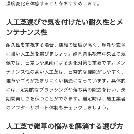
温度変化を体感することをおすすめします。
家庭用から商業施設まで人工芝の利用シー
ン
人工芝選びで気を付けたい耐久性とメ
人工芝ナチュラルタイプで街中に緑を増や
ンテナンス性
す
耐久性を重視する場合、繊維の密度が高く、摩耗や変色
家族やペットが安心できる庭作りの秘訣
に強い人工芝を選びましょう。静岡県浜松市中央区の気
人工芝で実現する安全な遊び場づくりのコ
候では、日差しや風雨による劣化対策も重要です。メン
ツ
テナンス性の高い人工芝は、日常的な掃除がしやすく、
ペットや子供の足元にやさしい人工芝の選
雑草やゴミがたまりにくい構造になっています。具体的
び方
には、定期的なブラッシングや落ち葉の除去を行い、長
ゴムチップと人工芝の組み合わせで転倒防
期間美しさを保つことができます。選定時は、施工業者
止
のアフターサポート体制もチェックしましょう。
人工芝で快適なガーデンライフを楽しむ方
法
人工芝で雑草の悩みを解消する選び方
家族全員が安心できる人工芝の耐久性と清