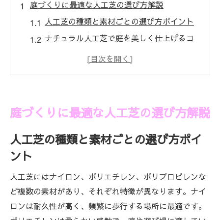
庭づくりに最適な人工芝の選び方解説
人工芝の種類と素材ごとの選び方ポイント
ナチュラル人工芝で庭を美しく仕上げるコ
ツ
快適な庭づくりに適した人工芝の特徴とは
人工芝選びで気を付けたい耐久性とメンテ
ナンス性
庭づくりに最適な人工芝の選び方解説
人工芝で雑草の悩みを解消する選び方の工
夫
人工芝の種類と素材ごとの選び方ポイ
セルデスやゴムチップで安全な人工芝選び
ント
人工芝ナチュラルタイプの魅力とは
人工芝にはナイロン、ポリエチレン、ポリプロピレンな
人工芝ナチュラルタイプの自然な見た目の
ど複数の素材があり、それぞれ特徴が異なります。ナイ
魅力
ロンは耐久性が高く、頻繁に歩行する場所に最適です。
人工芝ならではの手間いらずな管理方法を