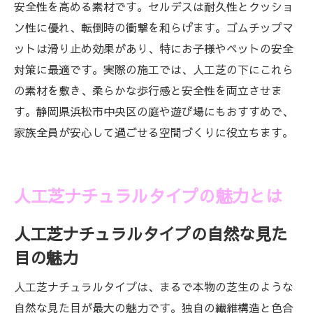
安全性を高める素材です。セルデスは耐久性とクッショ
人工芝ナチュラルタイプの長持ちさせるコ
ン性に優れ、転倒時の衝撃を和らげます。ゴムチップマ
ツ
ットは滑り止め効果があり、特にお子様やペットの安全
ゴミや落ち葉対策も人工芝なら簡単お手入
対策に最適です。実際の施工では、人工芝の下にこれら
れ
の素材を敷き、柔らかな歩行感と安全性を両立させま
人工芝の劣化を防ぐための季節ごとのケア
す。静岡県浜松市中央区の庭や遊び場にもおすすめで、
方法
家族全員が安心して過ごせる空間づくりに役立ちます。
セルデス人工芝のメンテナンス注意点まと
め
人工芝のトラブル予防と対処法を解説
人工芝ナチュラルタイプの魅力とは
快適な外構を目指す人工芝活用ガイド
人工芝ナチュラルタイプの自然な見た
人工芝で外構全体を美しく彩るアイデア集
目の魅力
人工芝とゴムチップを活かした安全設計方
法
人工芝ナチュラルタイプは、まるで本物の芝生のような
人工芝の選び方で変わる快適なエクステリ
自然な見た目が最大の魅力です。独自の繊維構造と色合