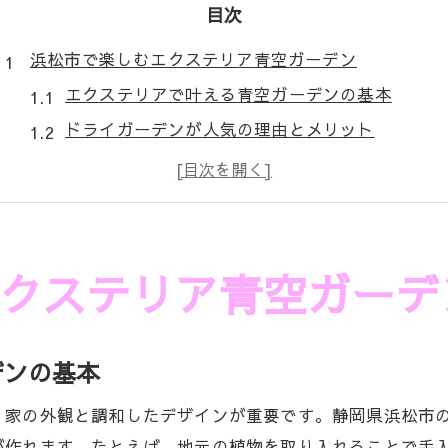
目次
浜松市で楽しむエクステリア青空ガーデン
エクステリアで叶える青空ガーデンの基本
ドライガーデンが人気の理由とメリット
プライバシー確保と快適な空間づくりのコツ
ロックガーデンの特徴と施工ポイント
屋根工事と調和するエクステリアの選び方
青空ガーデンで豊かな家族時間を楽しむ
クステリア青空ガーデ
エクステリアで作る静岡・浜松の理想的な庭
理想のエクステリア庭づくりのステップ
デンの基本
浜松で注目のロックガーデンとは何か
低メンテナンスなドライガーデンの魅力
、家の外観と調和したデザインが重要です。静岡県浜松市
外観と調和する植栽デザインのコツ
が作れます。たとえば、地元の植物を取り入れることで手