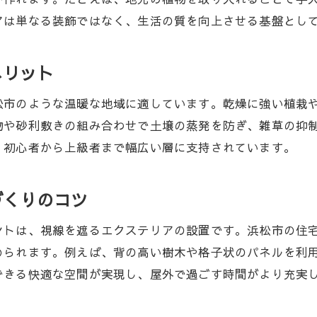
アは単なる装飾ではなく、生活の質を向上させる基盤とし
安心施工とアフターサポートの重要性
庭づくりで後悔しないためのチェックポイント
メリット
浜松市のエクステリアで叶える青空ガーデンの魅力
エクステリアがもたらす心地よい暮らし
松市のような温暖な地域に適しています。乾燥に強い植栽
ロックガーデンで実現する開放的な庭空間
物や砂利敷きの組み合わせで土壌の蒸発を防ぎ、雑草の抑
青空ガーデンの施工例から学ぶ工夫
、初心者から上級者まで幅広い層に支持されています。
家族やペットが安心できる庭づくりの工夫
づくりのコツ
屋根工事と連動したエクステリアの提案
自然を楽しむガーデンデザインの魅力
ントは、視線を遮るエクステリアの設置です。浜松市の住
静岡県浜松市のガーデンデザインのコツ
められます。例えば、背の高い樹木や格子状のパネルを利
地元気候に合ったエクステリア選びの秘訣
できる快適な空間が実現し、屋外で過ごす時間がより充実
ドライガーデンとロックガーデンの違い