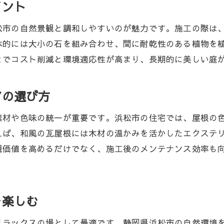
石を活かしたガーデンデザインのアイデア
イント
後悔しないための施工前チェック項目
松市の自然景観と調和しやすいのが魅力です。施工の際は
外壁や屋根工事とのトータルリフォーム術
体的には大小の石を組み合わせ、間に耐乾性のある植物を
エクステリアで実現する快適な暮らし
とでコスト削減と環境適応性が高まり、長期的に美しい庭
エクステリアのプロが教える浜松の青空ガーデン
プロが推奨するエクステリア施工の流れ
アの選び方
ロックガーデンの石選びと配置のコツ
素材や色味の統一が重要です。浜松市の住宅では、屋根の
ドライガーデンで手間を減らすポイント
えば、和風の瓦屋根には木材の温かみを活かしたエクステ
青空ガーデンのプライバシー対策方法
観価値を高めるだけでなく、施工後のメンテナンス効率も
屋根工事とエクステリアの相乗効果
専門家の施工例で見る最新ガーデン事情
浜松市で実現するエクステリア青空ガーデンの秘訣
を楽しむ
エクステリアで低メンテ庭を作る方法
リラックスの場として最適です。静岡県浜松市の自然環境