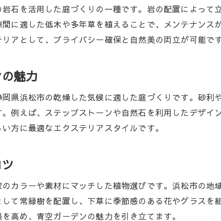
エクステリアで作るバランス良い庭構成
の岩石を活用した庭づくりの一種です。岩の配置によって
隙間に適した低木や多年草を植えることで、メンテナンス
ロックガーデンの石使いと植栽選びの秘訣
テリアとして、プライバシー確保と自然美の両立が可能で
プライバシー確保するガーデン設計術
ドライガーデンと屋根工事の組み合わせ
ンの魅力
施主目線で選ぶエクステリア施工店
青空ガーデンを長く楽しむコツと注意点
静岡県浜松市の乾燥した気候に適した庭づくりです。砂利
す。例えば、ステップストーンや自然石を利用したデザイ
しい方に最適なエクステリアスタイルです。
コツ
家のカラーや素材にマッチした植物選びです。浜松市の地
として常緑樹を配置し、下草に季節感のある花やグラスを
感を高め、青空ガーデンの魅力を引き立てます。