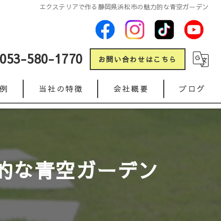
エクステリアで作る静岡県浜松市の魅力的な青空ガーデン
053-580-1770
お問い合わせはこちら
例
当社の特徴
会社概要
ブログ
新築
コラム
リフォーム
的な青空ガーデン
ガレージ
人工芝
インターロッキング