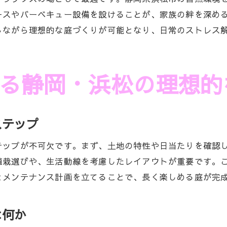
ロックガーデンの施工後悔を防ぐコツ
ースやバーベキュー設備を設けることが、家族の絆を深め
青空ガーデンの照明と演出テクニック
しながら理想的な庭づくりが可能となり、日常のストレス
ドライガーデンの長所とデメリット解説
屋根工事と合わせる庭づくりのアイデア
る静岡・浜松の理想的
信頼できる施工店選びのポイント
エクステリアで楽しむ浜松の自然豊かなガーデン
自然を活かしたエクステリアの魅力
ステップ
多肉植物や花の取り入れ方のポイント
テップが不可欠です。まず、土地の特性や日当たりを確認
ロックガーデンとドライガーデンの活用法
植栽選びや、生活動線を考慮したレイアウトが重要です。
家族で楽しむ青空ガーデンの工夫
とメンテナンス計画を立てることで、長く楽しめる庭が完
外観と一体化するガーデンデザインとは
浜松で人気の施工例と体験談紹介
は何か
ガーデンデザインのポイント：浜松市のエクステリア