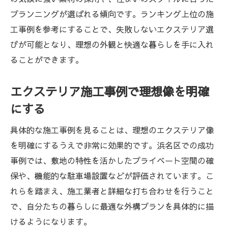
集
プランニングが選ばれる傾向です。ランキング上位の施
工事例を参考にすることで、失敗しないエクステリア選
機能性とデザイン性を両立するエクステリ
びが可能となり、理想の外観と快適な暮らしを手に入れ
ア
ることができます。
エクステリア施工アイデアで快適な動線設
計
エクステリア施工事例で理想像を明確
家族構成に合わせたエクステリアの工夫
にする
エクステリア施工後の満足度を上げる秘訣
安心感を高めるエクステリアの施工ポイント
具体的な施工事例を見ることは、理想のエクステリア像
を明確にするうえで非常に効果的です。浜名区での成功
エクステリア施工で安心できる住まいづく
事例では、敷地の特性を活かしたプライベート空間の確
り
保や、機能的な駐車場設置などが評価されています。こ
アフターサービス充実のエクステリア業者
れらを踏まえ、施工業者と詳細な打ち合わせを行うこと
選び
で、自分たちの暮らしに最適な外構プランを具体的に描
エクステリア施工中のトラブル回避ポイン
けるようになります。
ト