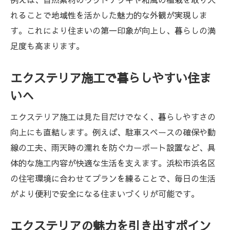
解説
れることで地域性を活かした魅力的な外観が実現しま
エクステリアリフォームで暮らしの質が向
す。これにより住まいの第一印象が向上し、暮らしの満
上する理由
足度も高まります。
費用対効果の高いエクステリアリフォーム
提案
エクステリア施工で暮らしやすい住ま
エクステリアで叶うおしゃれなリフォーム
いへ
実例
エクステリア施工は見た目だけでなく、暮らしやすさの
エクステリアで実現するおしゃれな住まい
向上にも直結します。例えば、駐車スペースの確保や動
エクステリアでおしゃれな外観を演出する
線の工夫、雨天時の濡れを防ぐカーポート設置など、具
コツ
体的な施工内容が快適な生活を支えます。浜松市浜名区
エクステリア施工で個性ある住まいをデザ
の住宅環境に合わせてプランを練ることで、毎日の生活
イン
がより便利で安全になる住まいづくりが可能です。
エクステリアが引き立つ素材とデザイン選
び
エクステリアの魅力を引き出すポイン