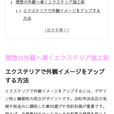
理想の外観へ導くエクステリア施工術
エクステリアで外観イメージをアップする
方法
エクステリア施工で暮らしやすい住まいへ
エクステリアの魅力を引き出すポイント解
説
外構ランキングから学ぶエクステリアの選
理想の外観へ導くエクステリア施工術
び方
エクステリア施工事例で理想像を明確にす
エクステリアで外観イメージをアップ
る
する方法
快適な暮らしを叶える外構リフォーム案
エクステリアで外観イメージをアップするには、デザイ
エクステリアリフォームで快適生活を実現
ン性と機能性の両立がポイントです。浜松市浜名区の気
する方法
候や街並みに調和した素材選びや色彩計画が重要です。
エクステリアと外構工事のポイントを徹底
例えば、自然素材のウッドデッキや和風の植栽を取り入