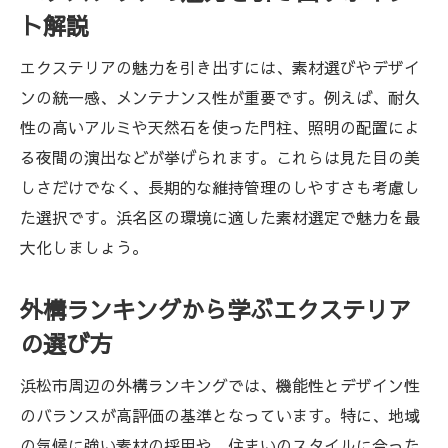
エクステリア浜松の最新おしゃれ事例紹介
ト解説
エクステリアを活かしたトータルコーディ
エクステリアの魅力を引き出すには、素材選びやデザイ
ネート
ンの統一感、メンテナンス性が重要です。例えば、耐久
エクステリア施工を成功させる選び方の秘訣
性の高いアルミや天然石を使った門柱、照明の配置によ
信頼できるエクステリア業者の選び方ガイ
る夜間の演出などが挙げられます。これらは見た目の美
ド
しさだけでなく、長期的な維持管理のしやすさも考慮し
エクステリア施工で重視すべきポイントと
た選択です。浜名区の環境に適した素材選定で魅力を最
は
大化しましょう。
エクステリアランキングを活用した比較術
外構ランキングから学ぶエクステリア
エクステリア施工の流れとチェックポイン
の選び方
ト
費用の目安やお得な時期を知り賢く依頼
浜松市周辺の外構ランキングでは、機能性とデザイン性
暮らしやすさが変わる外構デザインの工夫
のバランスが高評価の基準となっています。特に、地域
エクステリアで暮らしやすさを高める工夫
の気候に強い素材の採用や、住まいのスタイルに合った