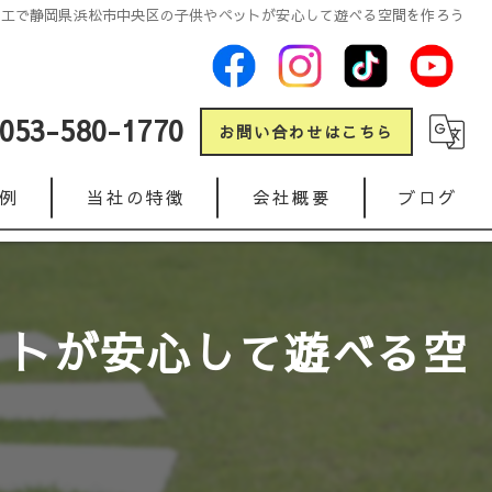
施工で静岡県浜松市中央区の子供やペットが安心して遊べる空間を作ろう
053-580-1770
お問い合わせはこちら
例
当社の特徴
会社概要
ブログ
新築
コラム
リフォーム
ットが安心して遊べる空
ガレージ
人工芝
インターロッキング