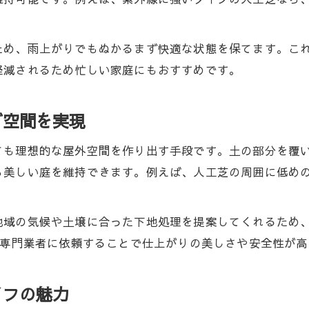
子供とペットに安心な人工芝の環境設計術
人工芝で子供やペットが安全に遊べる庭づくり
ため、雨上がりでもぬかるまず快適な状態を保てます。こ
軽減されるため忙しい家庭にもおすすめです。
転倒防止や衛生面に強い人工芝の素材選び
人工芝施工で安心な遊び空間を実現する工夫
グ空間を実現
ペットの汚れも簡単ケアできる人工芝の特長
子供が伸び伸び遊べる人工芝の環境設計法
ても理想的な屋外空間を作り出す手段です。土の部分を覆
静岡県浜松市中央区で支持される人工芝の魅力
ら美しい庭を維持できます。例えば、人工芝の周囲に低め
人工芝が地域で人気の理由と施工事例紹介
静岡県浜松市中央区の庭に人工芝が合う理由
地域の気候や土壌に合った下地処理を提案してくれるため
人工芝施工で地域の家庭が得たメリットとは
、専門業者に依頼することで仕上がりの美しさや安全性が
環境に優しい人工芝が選ばれる背景を解説
人工芝施工実績が豊富な業者選びのコツ
イフの魅力