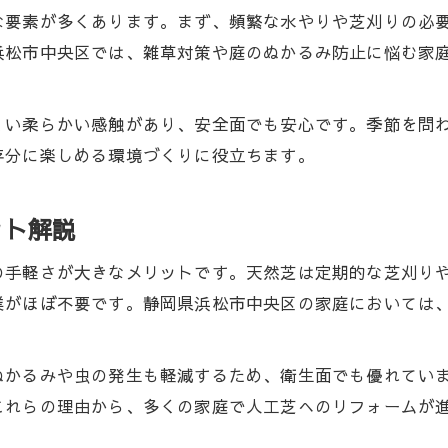
メンテナンスを楽にしたい方へ人工芝活用のすすめ
な要素が多くあります。まず、頻繁な水やりや芝刈りの必
人工芝で雑草対策と手入れの負担を軽減
浜松市中央区では、雑草対策や庭のぬかるみ防止に悩む家
メンテナンスが簡単な人工芝の活用方法
人工芝施工で日々の掃除や管理がラクになる
くい柔らかい感触があり、安全面でも安心です。季節を問
忙しい方に人工芝が選ばれるメンテナンス性
存分に楽しめる環境づくりに役立ちます。
人工芝活用で庭の美しさを長く維持する秘訣
浜松フットサルにも人気な人工芝の活用法
ット解説
人工芝がフットサルコートで支持される理由
の手軽さが大きなメリットです。天然芝は定期的な芝刈り
浜松フットサルで活躍する人工芝の性能とは
業がほぼ不要です。静岡県浜松市中央区の家庭においては
小学生にも最適な人工芝フィールドの特長
人工芝施工で楽しむフットサルのメリット紹介
ぬかるみや虫の発生も軽減するため、衛生面でも優れてい
スポーツにも強い人工芝の耐久性と安全性
これらの理由から、多くの家庭で人工芝へのリフォームが