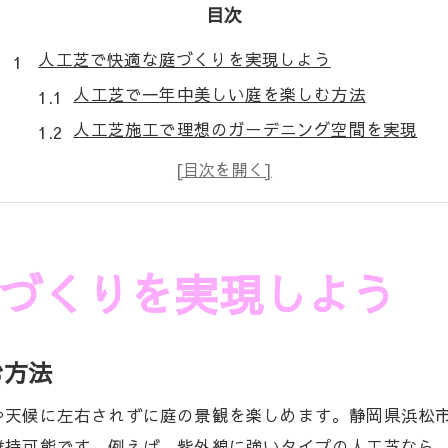
目次
人工芝で快適な庭づくりを実現しよう
人工芝で一年中美しい庭を楽しむ方法
人工芝施工で理想のガーデニング空間を実現
人工芝がもたらす快適な屋外ライフの魅力
天然芝と比較した人工芝のメリット解説
人工芝でメンテナンスが楽な庭を作るコツ
手間いらずの人工芝施工が選ばれる理由
づくりを実現しよう
人工芝が庭の手入れを簡単にする理由とは
雑草対策に強い人工芝施工のポイントまとめ
む方法
人工芝施工が手間を減らす仕組みと実例紹介
人工芝の耐久性と長期間美しさを保つ秘訣
や天候に左右されずに庭の景観を楽しめます。静岡県浜松
忙しい家庭に人工芝施工が最適な理由を解説
維持可能です。例えば、紫外線に強いタイプの人工芝なら