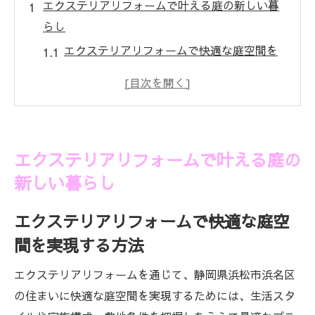
エクステリアリフォームで叶える庭の新しい暮
らし
エクステリアリフォームで快適な庭空間を
実現する方法
庭リノベーションが日常に与えるプラスの
変化とは
エクステリアリフォームで暮らしやすさを
エクステリアリフォームで叶える庭の
アップする工夫
新しい暮らし
理想の庭を作るエクステリアリフォームの
最新トレンド
エクステリアリフォームで快適な庭空
庭の雰囲気を一新するリフォームのコツと
間を実現する方法
ポイント
エクステリアリフォームを通じて、静岡県浜松市浜名区
静岡県浜松市浜名区で始める庭リノベの基本知
の住まいに快適な庭空間を実現するためには、生活スタ
識