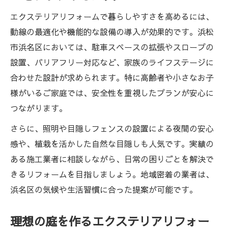
合わせ術
エクステリアリフォームで暮らしやすさを高めるには、
庭の特性を活かすリノベーションポイント
動線の最適化や機能的な設備の導入が効果的です。浜松
まとめ
市浜名区においては、駐車スペースの拡張やスロープの
エクステリアリフォーム実例から学ぶ成功
設置、バリアフリー対応など、家族のライフステージに
の秘訣
合わせた設計が求められます。特に高齢者や小さなお子
快適な空間づくりに役立つエクステリアリフォ
様がいるご家庭では、安全性を重視したプランが安心に
ーム事例
つながります。
エクステリアリフォーム実例で見る快適な
さらに、照明や目隠しフェンスの設置による夜間の安心
庭空間
感や、植栽を活かした自然な目隠しも人気です。実績の
庭リノベーションで暮らしが変わる事例を
ある施工業者に相談しながら、日常の困りごとを解決で
紹介
きるリフォームを目指しましょう。地域密着の業者は、
多様なエクステリアリフォームアイデア実
浜名区の気候や生活習慣に合った提案が可能です。
例集
リノベーション事例でわかる使いやすい庭
理想の庭を作るエクステリアリフォー