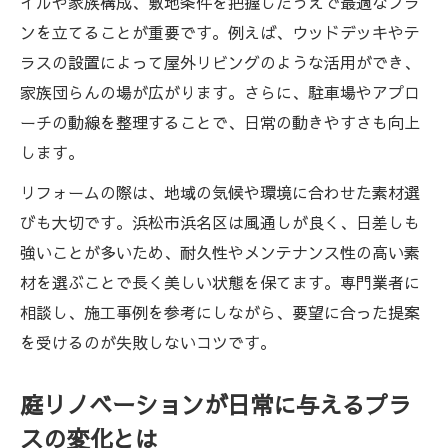
イルや家族構成、敷地条件を把握したうえで最適なプラ
エクステリアリフォームの基礎と押さえる
ンを立てることが重要です。例えば、ウッドデッキやテ
べき流れ
ラスの設置によって屋外リビングのような活用ができ、
庭リノベーションの計画に必要な基本ポイ
家族団らんの場が広がります。さらに、駐車場やアプロ
ント解説
ーチの動線を整理することで、日常の動きやすさも向上
エクステリアリフォームに役立つ庭の診断
します。
方法
リフォームの際は、地域の気候や環境に合わせた素材選
庭の現状把握から始めるリノベーションの
びも大切です。浜松市浜名区は風通しが良く、日差しも
すすめ
強いことが多いため、耐久性やメンテナンス性の高い素
エクステリアリフォームに欠かせない準備
材を選ぶことで長く美しい状態を保てます。専門業者に
と注意点
相談し、施工事例を参考にしながら、要望に合った提案
理想のエクステリア計画を実現するためのヒン
を受けるのが失敗しないコツです。
ト
エクステリアリフォームで理想の庭を描く
庭リノベーションが日常に与えるプラ
コツ
スの変化とは