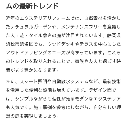
の工夫
ムの最新トレンド
プロが提案するエクステリア事例とその魅
近年のエクステリアリフォームでは、自然素材を活かし
力
たナチュラルガーデンや、メンテナンスフリーを意識し
暮らしに合わせた庭デザインの選び方と工夫
た人工芝・タイル敷きの庭が注目されています。静岡県
エクステリアリフォームで叶える自分らし
浜松市浜名区でも、ウッドデッキやテラスを中心にした
い庭選び
アウトドアリビングのニーズが高まっています。これら
庭リノベーションで暮らしに合ったデザイ
のトレンドを取り入れることで、家族や友人と過ごす時
ンを見つける
間がより豊かになります。
ライフスタイル別エクステリアデザインの
また、スマート照明や自動散水システムなど、最新技術
考え方
を活用した便利な設備も増えています。デザイン面で
エクステリアリフォームで家族が喜ぶ庭の
は、シンプルながらも個性が光るモダンなエクステリア
工夫
も人気です。施工事例を参考にしながら、自分らしい理
庭デザイン選びで大切にしたいポイントと
想の庭を実現しましょう。
注意点