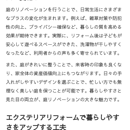
希望を形にするプランニングの進め方を知
庭のリノベーションを行うことで、日常生活にさまざま
ろう
なプラスの変化が生まれます。例えば、雑草対策や防犯
庭リノベーションで叶える快適なエクステ
性の向上、プライバシー確保など、暮らしの質を高める
リア設計
効果が期待できます。実際に、リフォーム後は子どもが
エクステリアリフォーム実現のための優先
安心して遊べるスペースができた、洗濯物が干しやすく
順位づけ
なったなど、利用者からの声も多く寄せられています。
プロが教える理想的な庭計画のヒントまと
また、庭がきれいに整うことで、来客時の印象も良くな
め
り、家全体の資産価値向上にもつながります。日々の手
庭のリノベーションを成功させるポイント解説
入れがしやすいデザインを選ぶことで、忙しい方でも無
エクステリアリフォーム成功のための業者
理なく美しい庭を保つことが可能です。暮らしやすさと
選びのコツ
見た目の両立が、庭リノベーションの大きな魅力です。
庭リノベーションで重視すべき費用と予算
管理
エクステリアリフォームで暮らしやす
エクステリアリフォームで失敗しない打ち
さをアップする工夫