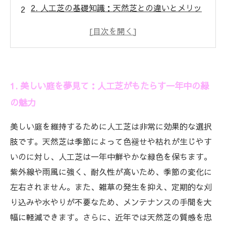
2. 人工芝の基礎知識：天然芝との違いとメリッ
トを理解しよう
3. 選び方のコツ：初心者でも失敗しない人工芝
のポイント
4. メンテナンスの秘訣：長期間美観を保つため
1. 美しい庭を夢見て：人工芝がもたらす一年中の緑
の具体的な方法
の魅力
5. 快適なエクステリア完成：一年中楽しめる人
工芝生活の始め方
美しい庭を維持するために人工芝は非常に効果的な選択
6. 人工芝の多様な活用例：庭だけじゃない使い
肢です。天然芝は季節によって色褪せや枯れが生じやす
道とは？
いのに対し、人工芝は一年中鮮やかな緑色を保ちます。
7. 未来の庭作りに向けて：人工芝が拓く新しい
紫外線や雨風に強く、耐久性が高いため、季節の変化に
エクステリアの可能性
左右されません。また、雑草の発生を抑え、定期的な刈
り込みや水やりが不要なため、メンテナンスの手間を大
幅に軽減できます。さらに、近年では天然芝の質感を忠