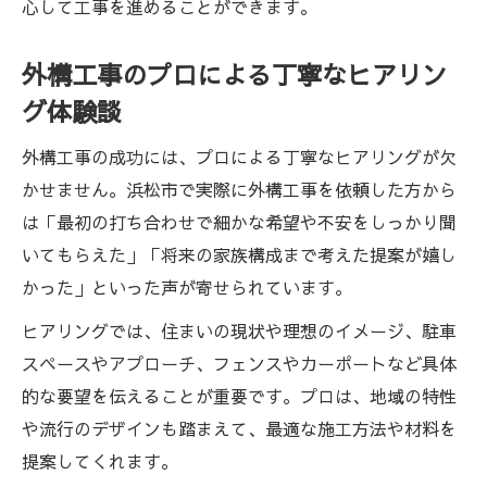
心して工事を進めることができます。
外構工事サポートで安価なプランを検討
外構工事で価値ある住まいを手に入れる秘訣
外構工事のプロによる丁寧なヒアリン
外構工事サポートで住まいの価値を高める
グ体験談
外構工事が資産価値アップに繋がる理由
外構工事の成功には、プロによる丁寧なヒアリングが欠
外構工事サポートで長持ちする外構を実現
かせません。浜松市で実際に外構工事を依頼した方から
外構工事の品質向上にサポートが果たす役
は「最初の打ち合わせで細かな希望や不安をしっかり聞
割
いてもらえた」「将来の家族構成まで考えた提案が嬉し
外構工事サポートとリフォームの相性を解
かった」といった声が寄せられています。
説
ヒアリングでは、住まいの現状や理想のイメージ、駐車
スペースやアプローチ、フェンスやカーポートなど具体
的な要望を伝えることが重要です。プロは、地域の特性
や流行のデザインも踏まえて、最適な施工方法や材料を
提案してくれます。