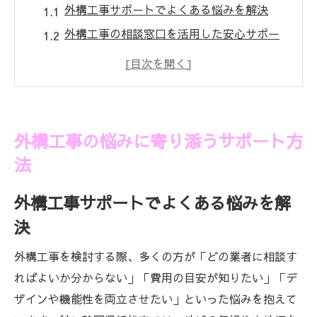
外構工事サポートでよくある悩みを解決
外構工事の相談窓口を活用した安心サポー
ト
外構工事のプロによる丁寧なヒアリング体
験談
浜松市で外構工事サポートをうまく活かす
外構工事の悩みに寄り添うサポート方
コツ
法
外構工事に関する失敗事例とサポート対応
策
外構工事サポートでよくある悩みを解
理想の住まいへ導く外構工事の流れ
決
外構工事の流れとサポートの重要な役割
外構工事を検討する際、多くの方が「どの業者に相談す
理想の住まいを実現する外構工事プラン提
ればよいか分からない」「費用の目安が知りたい」「デ
案
ザインや機能性を両立させたい」といった悩みを抱えて
外構工事サポートで失敗しない手順の解説