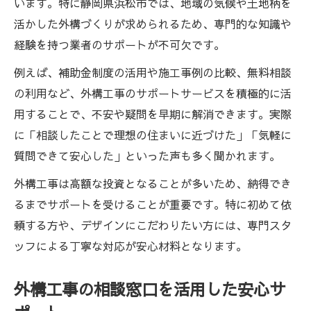
います。特に静岡県浜松市では、地域の気候や土地柄を
浜松市の外構工事に最適な進行スケジュー
活かした外構づくりが求められるため、専門的な知識や
ル
経験を持つ業者のサポートが不可欠です。
外構工事サポートの段階別チェックポイン
例えば、補助金制度の活用や施工事例の比較、無料相談
ト
の利用など、外構工事のサポートサービスを積極的に活
補助金を活用した外構工事の賢い選び方
用することで、不安や疑問を早期に解消できます。実際
外構工事で使える補助金とサポートの活用
に「相談したことで理想の住まいに近づけた」「気軽に
法
質問できて安心した」といった声も多く聞かれます。
外構工事サポートと賢い補助金申請の流れ
外構工事は高額な投資となることが多いため、納得でき
浜松市の外構工事補助金を受けるポイント
るまでサポートを受けることが重要です。特に初めて依
外構工事サポートで補助金の最新情報を得
頼する方や、デザインにこだわりたい方には、専門スタ
る
ッフによる丁寧な対応が安心材料となります。
外構工事費用を抑える補助金活用の実践例
外構工事の相談窓口を活用した安心サ
快適な暮らしを実現する外構工事のコツ
外構工事サポートが快適な住まいに導く理