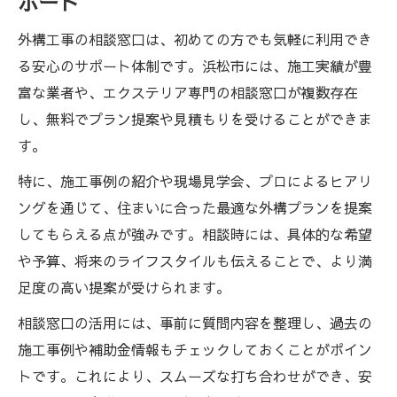
ポート
由
外構工事の相談窓口は、初めての方でも気軽に利用でき
外構工事で暮らしやすさを高める工夫と提
る安心のサポート体制です。浜松市には、施工実績が豊
案
富な業者や、エクステリア専門の相談窓口が複数存在
外構工事サポートで実現する機能的デザイ
し、無料でプラン提案や見積もりを受けることができま
ン
す。
浜松市の外構工事で快適性を重視するポイ
特に、施工事例の紹介や現場見学会、プロによるヒアリ
ント
ングを通じて、住まいに合った最適な外構プランを提案
外構工事の相談で暮らしやすさを徹底追求
してもらえる点が強みです。相談時には、具体的な希望
費用を抑える外構工事サポート活用術
や予算、将来のライフスタイルも伝えることで、より満
外構工事サポートで費用を賢く抑える方法
足度の高い提案が受けられます。
外構工事の見積り比較とサポートの工夫
相談窓口の活用には、事前に質問内容を整理し、過去の
外構工事費用を抑えるサポートの選択肢
施工事例や補助金情報もチェックしておくことがポイン
トです。これにより、スムーズな打ち合わせができ、安
外構工事のコスパを高めるサポート活用術