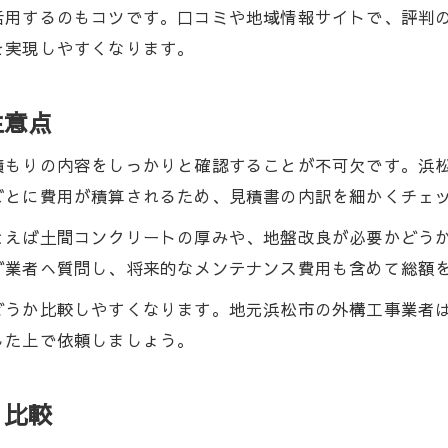
外構工事で高まる家族の安全と利便性
活用するのもコツです。口コミや地域情報サイトで、評判
外構工事で駐車場の安全性を強化する方法
を実現しやすくなります。
段差解消やスロープを外構工事で実現する
外構工事で高齢者や子どもに配慮した設計
注意点
外構工事で家族の利便性をアップする工夫
積もりの内容をしっかりと確認することが不可欠です。浜
外構工事の防犯対策で安心な駐車場を確保
ごとに費用が積算されるため、見積書の内訳を細かくチェ
静岡県浜松市で人気の駐車場デザイン集
とえば土間コンクリートの厚みや、地盤改良が必要かどう
外構工事で叶う最新駐車場デザイン例
ず業者へ質問し、将来的なメンテナンス費用も含めて総額
浜松市で注目される外構工事のトレンド
どうか比較しやすくなります。地元浜松市の外構工事業者
外構工事デザインの選び方と工夫の事例
した上で依頼しましょう。
実例で見る家族に合う外構工事デザイン
外構工事で人気のカーポートや素材紹介
く比較