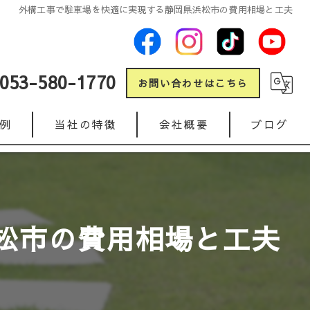
外構工事で駐車場を快適に実現する静岡県浜松市の費用相場と工夫
053-580-1770
お問い合わせはこちら
例
当社の特徴
会社概要
ブログ
新築
コラム
リフォーム
松市の費用相場と工夫
ガレージ
人工芝
インターロッキング