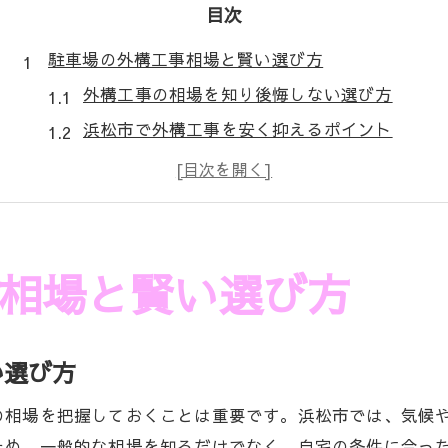
目次
駐車場の外構工事相場と賢い選び方
外構工事の相場を知り後悔しない選び方
浜松市で外構工事を安く抑えるポイント
外構工事の費用感と見積もりの注意点
口コミ活用で外構工事業者を賢く比較
外構工事の補助金を賢く利用する方法
快適なスペースを叶える外構工事術
相場と賢い選び方
外構工事で駐車場を快適空間に変えるコツ
家族構成に合わせた外構工事の工夫
い選び方
防風や雑草対策に強い外構工事の知恵
外構工事で手間軽減と利便性を両立する
の相場を把握しておくことは重要です。浜松市では、気候
外構工事の素材選びで快適さが決まる理由
ため、一般的な相場を知るだけでなく、自宅の条件に合っ