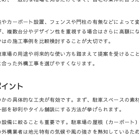
補助金を活用した外構工事の実例紹介
補助金活用で外構工事費用を抑える流れ
装やカーポート設置、フェンスや門柱の有無などによって変
が、複数台分やデザイン性を重視する場合はさらに高額に
浜松市の外構工事補助金申請のポイント
ではの施工事例を比較検討することが大切です。
外構工事の助成金対象となる条件とは
補助金活用事例で見る外構工事の変化
駐車場の用途や将来的な使い方も踏まえて提案を受けるこ
に合った外構工事を選びやすくなります。
外構工事費を賢く節約できる工夫例
コンクリート駐車場の費用感と素材選び
ポイント
外構工事で選ぶべきコンクリート素材
駐車場の外構工事費用感と相場の比較
つかの具体的な工夫が有効です。まず、駐車スペースの素
コンクリート外構工事の耐久性と快適性
一部を砂利やタイル舗装にする方法が挙げられます。
外構工事で重視すべき素材と工法の違い
の設備に絞ることも重要です。駐車場の屋根（カーポート
家族に優しい外構工事素材の選び方
の外構業者は地元特有の気候や風の強さを熟知しているた