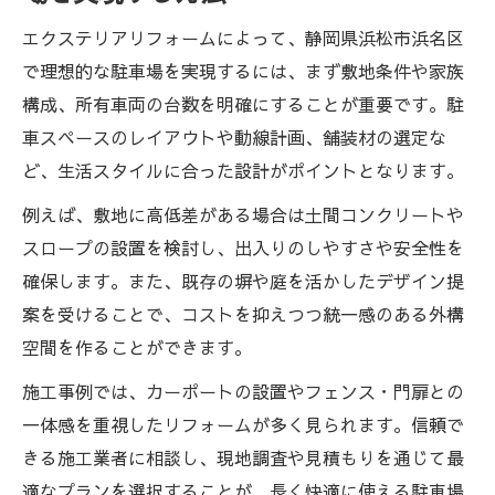
駐車場リフォームの費用相場と工事の流れ
エクステリアリフォームによって、静岡県浜松市浜名区
エクステリアリフォームで費用相場を把握
で理想的な駐車場を実現するには、まず敷地条件や家族
するコツ
構成、所有車両の台数を明確にすることが重要です。駐
駐車場リフォームの工事手順とエクステリ
車スペースのレイアウトや動線計画、舗装材の選定な
アの役割
ど、生活スタイルに合った設計がポイントとなります。
エクステリアリフォームにかかる費用の内
例えば、敷地に高低差がある場合は土間コンクリートや
訳を解説
スロープの設置を検討し、出入りのしやすさや安全性を
駐車場リフォームの工事期間を短縮するた
確保します。また、既存の塀や庭を活かしたデザイン提
めの工夫
案を受けることで、コストを抑えつつ統一感のある外構
費用対効果を高めるエクステリアリフォー
空間を作ることができます。
ムの選び方
施工事例では、カーポートの設置やフェンス・門扉との
浜名区で実現する理想の外構リフォーム術
一体感を重視したリフォームが多く見られます。信頼で
エクステリアリフォームで実現する外構の
きる施工業者に相談し、現地調査や見積もりを通じて最
魅力
適なプランを選択することが、長く快適に使える駐車場