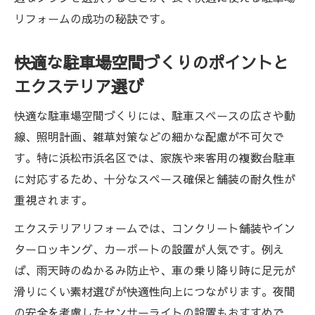
外構リフォームで暮らしを快適にするエク
リフォームの成功の秘訣です。
ステリア活用
エクステリアリフォーム事例に学ぶ理想の
快適な駐車場空間づくりのポイントと
外構空間
エクステリア選び
外構リフォームと駐車場リフォームの組み
快適な駐車場空間づくりには、駐車スペースの広さや動
合わせ術
線、照明計画、雑草対策などの細かな配慮が不可欠で
エクステリアリフォームで防犯性も高める
す。特に浜松市浜名区では、家族や来客用の複数台駐車
外構づくり
に対応するため、十分なスペース確保と舗装の耐久性が
高低差がある庭の駐車場化に役立つポイント
重視されます。
エクステリアリフォームで高低差対応の駐
エクステリアリフォームでは、コンクリート舗装やイン
車場を実現
ターロッキング、カーポートの設置が人気です。例え
高低差のある庭を駐車場に変えるリフォー
ば、雨天時のぬかるみ防止や、車の乗り降り時に足元が
ム手法
滑りにくい素材選びが快適性向上につながります。夜間
エクステリアリフォームで解決する高低差
の安全を考慮したセンサーライトの設置もおすすめで