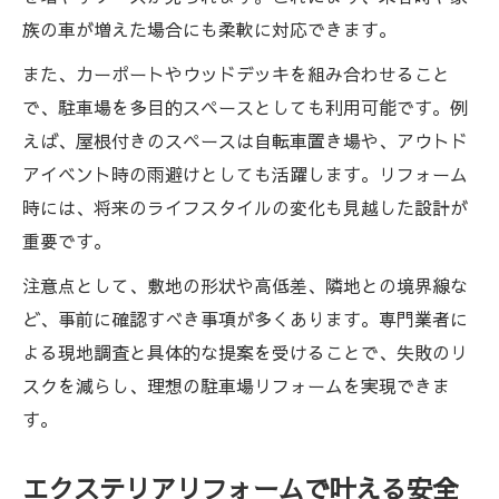
既存構造物を活かすエクステリアリフォー
族の車が増えた場合にも柔軟に対応できます。
ムの工夫
また、カーポートやウッドデッキを組み合わせること
雑草対策と防犯面も考慮した外構リフォーム術
で、駐車場を多目的スペースとしても利用可能です。例
エクステリアリフォームで実現する雑草対
えば、屋根付きのスペースは自転車置き場や、アウトド
策の方法
アイベント時の雨避けとしても活躍します。リフォーム
雑草防止と防犯を両立するエクステリアリ
時には、将来のライフスタイルの変化も見越した設計が
フォーム
重要です。
エクステリアリフォームが叶える安全な外
注意点として、敷地の形状や高低差、隣地との境界線な
構空間
ど、事前に確認すべき事項が多くあります。専門業者に
駐車場リフォームとあわせて行う雑草対策
よる現地調査と具体的な提案を受けることで、失敗のリ
のコツ
スクを減らし、理想の駐車場リフォームを実現できま
エクステリアリフォームで防犯性を高める
す。
工夫
エクステリアリフォームで叶える安全