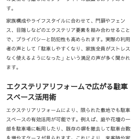
の課題
す。
高低差を活かしたエクステリアリフォーム
家族構成やライフスタイルに合わせて、門扉やフェン
の工夫
ス、目隠しなどのエクステリア要素を組み合わせること
駐車場リフォーム時の高低差対策とエクス
で、プライバシーと防犯性も高められます。実際の利用
テリア選び
者の声として「駐車しやすくなり、家族全員がストレス
既存の塀活用で賢く進める駐車場リフォーム
なく使えるようになった」という満足の声が多く聞かれ
エクステリアリフォームで塀を活かす駐車
ます。
場リフォーム術
既存塀の有効活用でコスト削減するエクス
エクステリアリフォームで広がる駐車
テリア提案
スペース活用術
塀を残して進めるエクステリアリフォーム
エクステリアリフォームにより、限られた敷地でも駐車
の注意点
スペースの有効活用が可能です。例えば、庭や花壇の一
エクステリアリフォームで実現する塀一体
部を駐車場に転用したり、既存の塀を撤去して駐車台数
型駐車場
を増やすケースが見られます。これにより、来客時や家