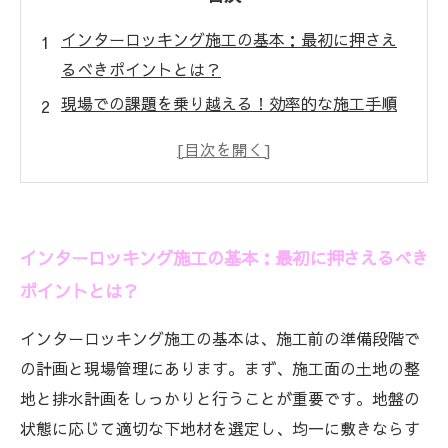
インターロッキング施工の基本：最初に押さえ
るべきポイントとは？
現場での課題を乗り越える！効率的な施工手順
の工夫
コスト削減と品質維持を両立させる秘密の技術
専用工具と材料の選び方が施工効率を左右する
理由
インターロッキング施工の基本：最初に押さえるべき
成功するインターロッキング施工：現場で注意
ポイントとは？
すべき最終チェックリスト
最新技術で変わるエクステリア施工の未来と
インターロッキング施工の基本は、施工前の準備段階で
は？
の計画と現場管理にあります。まず、施工面の土地の整
効率的な施工で実現する美しく機能的な空間づ
地と排水計画をしっかりと行うことが重要です。地盤の
くりの秘訣
状態に応じて適切な下地材を選定し、均一に敷きならす