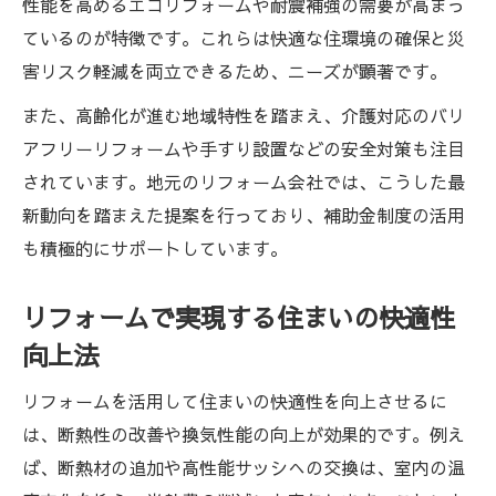
性能を高めるエコリフォームや耐震補強の需要が高まっ
ント
ているのが特徴です。これらは快適な住環境の確保と災
リフォームで安心できる住まいを手に入れ
害リスク軽減を両立できるため、ニーズが顕著です。
る方法
また、高齢化が進む地域特性を踏まえ、介護対応のバリ
リフォーム種類選びで失敗しないポイント
アフリーリフォームや手すり設置などの安全対策も注目
静岡県天竜区発リフォーム選びのコツを解説
されています。地元のリフォーム会社では、こうした最
リフォーム種類選定で重視すべき基準とは
新動向を踏まえた提案を行っており、補助金制度の活用
費用だけでなく質にこだわるリフォーム選
も積極的にサポートしています。
び
地元密着型リフォーム会社の強みと安心感
リフォームで実現する住まいの快適性
口コミや評判を活かしたリフォーム会社探
向上法
し
リフォームを活用して住まいの快適性を向上させるに
複数見積もりで比較するリフォームの進め
は、断熱性の改善や換気性能の向上が効果的です。例え
方
ば、断熱材の追加や高性能サッシへの交換は、室内の温
ニーズ別に知りたいリフォーム種類と特徴