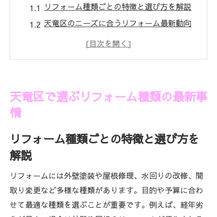
リフォーム種類ごとの特徴と選び方を解説
天竜区のニーズに合うリフォーム最新動向
リフォームで実現する住まいの快適性向上
法
戸建て住宅向けリフォーム種類のポイント
紹介
天竜区で選ぶリフォーム種類の最新事
水回りリフォームで叶える安心な住環境
情
快適な暮らしへ導くリフォームの多様性
リフォーム種類で変わる暮らしの質と満足
リフォーム種類ごとの特徴と選び方を
度
解説
ニーズ別リフォームの選び方と注意点
リフォームには外壁塗装や屋根修理、水回りの改修、間
介護やバリアフリーリフォームの実践例
取り変更など多様な種類があります。目的や予算に合わ
外壁や屋根リフォームで家を守る方法
せて最適な種類を選ぶことが重要です。例えば、経年劣
部分リフォームと全面リフォームの違い