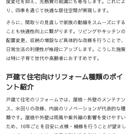
度変化を抑え、光熱費の削減にも寄与します。これによ
家族構成やライフステージ別リフォーム種
り、四季を通じて快適な居住空間が実現します。
類
さらに、間取りの見直しで家族の動線をスムーズにする
古い住宅向けリフォームのポイントまとめ
ことも快適性向上に繋がります。リビングやキッチンの
水回り・外構リフォームで暮らしを快適に
配置変更、収納の増設など具体的な改修を行うことで、
耐震・省エネリフォームの選択肢と特徴
日常生活の利便性が格段にアップします。こうした施策
将来安心の介護リフォーム種類を知る
は特に子育て世代や高齢者におすすめです。
戸建て住宅向けリフォーム種類のポイ
ント紹介
戸建て住宅のリフォームでは、屋根・外壁のメンテナン
ス、水回りの改修、内装のリノベーションが代表的な種
類です。屋根や外壁は雨風や紫外線の影響を受けやすい
ため、10年ごとを目安に点検・補修を行うことが望まし