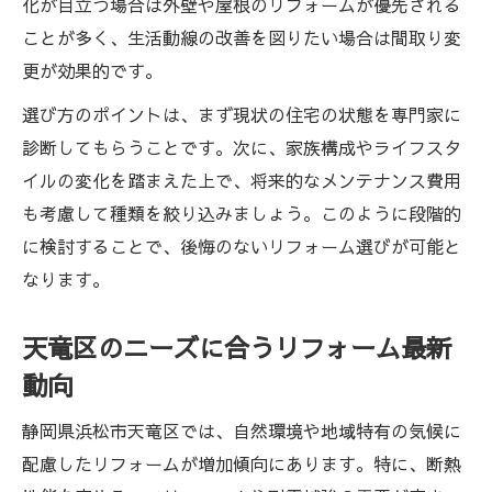
化が目立つ場合は外壁や屋根のリフォームが優先される
リフォームを検討するなら種類の違いに注目
ことが多く、生活動線の改善を図りたい場合は間取り変
リフォーム種類ごとの費用相場と目安解説
更が効果的です。
キッチンや浴室リフォームの特徴と比較
選び方のポイントは、まず現状の住宅の状態を専門家に
スケルトンリフォームのメリットと注意点
診断してもらうことです。次に、家族構成やライフスタ
イルの変化を踏まえた上で、将来的なメンテナンス費用
リフォーム会社選びの重要なチェックポイ
も考慮して種類を絞り込みましょう。このように段階的
ント
に検討することで、後悔のないリフォーム選びが可能と
エコリフォームで叶う省エネな住まい
なります。
住まい改善に役立つリフォーム種類総まとめ
リフォーム種類ごとに異なる工事内容を解
天竜区のニーズに合うリフォーム最新
説
動向
天竜区で人気のリフォーム事例から学ぶコ
ツ
静岡県浜松市天竜区では、自然環境や地域特有の気候に
配慮したリフォームが増加傾向にあります。特に、断熱
リフォーム前後の比較で分かる変化のポイ