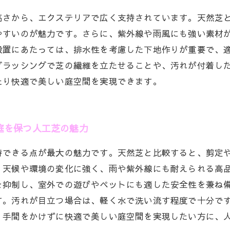
高さから、エクステリアで広く支持されています。天然芝
やすいのが魅力です。さらに、紫外線や雨風にも強い素材
設置にあたっては、排水性を考慮した下地作りが重要で、
ブラッシングで芝の繊維を立たせることや、汚れが付着し
たり快適で美しい庭空間を実現できます。
庭を保つ人工芝の魅力
持できる点が最大の魅力です。天然芝と比較すると、剪定
、天候や環境の変化に強く、雨や紫外線にも耐えられる高
を抑制し、室外での遊びやペットにも適した安全性を兼ね
す。汚れが目立つ場合は、軽く水で洗い流す程度で十分で
。手間をかけずに快適で美しい庭空間を実現したい方に、