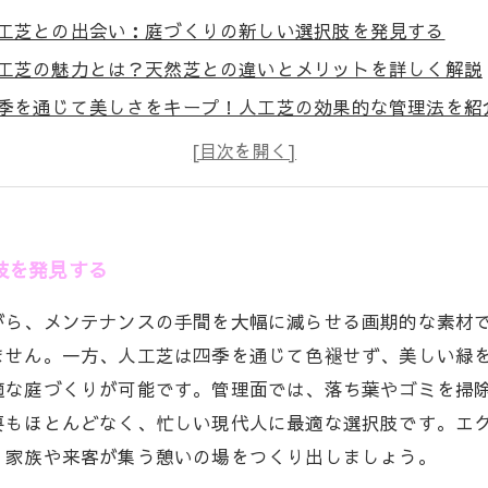
工芝との出会い：庭づくりの新しい選択肢を発見する
工芝の魅力とは？天然芝との違いとメリットを詳しく解説
季を通じて美しさをキープ！人工芝の効果的な管理法を紹
ラブル解決編：人工芝のよくある問題と対策方法
年中美しい庭を実現するために知っておきたい人工芝の全
しい人におすすめ！手間いらずで美しい庭を保つ人工芝の
来の庭づくりを変える！エクステリアに欠かせない人工芝
肢を発見する
がら、メンテナンスの手間を大幅に減らせる画期的な素材
ません。一方、人工芝は四季を通じて色褪せず、美しい緑
適な庭づくりが可能です。管理面では、落ち葉やゴミを掃
要もほとんどなく、忙しい現代人に最適な選択肢です。エ
、家族や来客が集う憩いの場をつくり出しましょう。