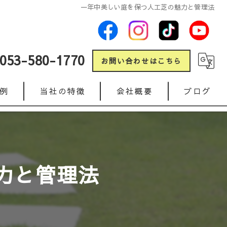
一年中美しい庭を保つ人工芝の魅力と管理法
053-580-1770
お問い合わせはこちら
例
当社の特徴
会社概要
ブログ
新築
コラム
リフォーム
力と管理法
ガレージ
人工芝
インターロッキング