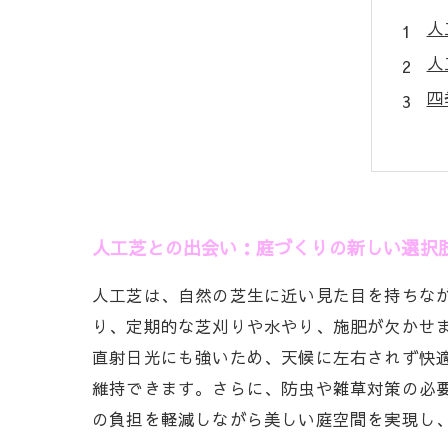
人
人
四
ト
一
忙
未
人工芝との出会い：庭づくりの新しい選択
人工芝は、自然の芝生に近い見た目を持ちな
り、定期的な芝刈りや水やり、施肥が欠かせ
直射日光にも強いため、天候に左右されず快
維持できます。さらに、防虫や雑草対策の必
の負担を軽減しながら美しい庭空間を実現し