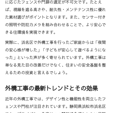
に応じたフェンスや門扉の選定が不可欠です。たとえ
地域で選ばれる外構工事のポイントとは
ば、視線を遮る高さや、耐久性・メンテナンス性に優れ
外構工事のプロ目線で見る施工技術の進化
た素材選びがポイントとなります。また、センサー付き
低コストで実現する外構工事の工夫を紹介
の照明や防犯カメラを組み合わせることで、より安心で
外構工事で叶える理想の生活空間設計
きる住環境を実現できます。
快適生活へ導くフェンス選びのコツ
実際に、浜名区で外構工事を行ったご家庭からは「夜間
外構工事で重視すべきフェンスの選び方
の安心感が増した」「子どもが安心して遊べるようにな
暮らしを快適にするフェンス設置の工夫
った」といった声が多く寄せられています。外構工事は
外構工事の視点で考えるフェンスのポイン
単なる見た目の改善だけでなく、住まいの安全基盤を整
ト
えるための投資と言えるでしょう。
プライバシー確保に役立つフェンス選定法
フェンス設置で生活環境を改善する方法
外構工事の最新トレンドとその効果
予算内で実現する外構工事の秘訣
近年の外構工事では、デザイン性と機能性を両立したフ
外構工事を予算内で進めるコツとは
ェンスや門柱が注目されています。静岡県浜松市浜名区
コストを抑えて外構工事を成功させる方法