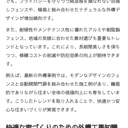
でも、プライバシーを守りつつ開放感を損なわない目隠
外構工事費用を賢く抑えるポイント
しフェンスや、植栽と組み合わせたナチュラルな外構デ
ザインが増加傾向です。
フェンス設置の費用対効果を高める工夫
外構工事の見積もりで失敗しない秘訣
また、耐候性やメンテナンス性に優れたアルミや樹脂製
フェンス、地域の気候に合わせた素材選びも重要なトレ
家族の安全確保に役立つ外構アイデア
ンドとなっています。これにより、長期間美しさを保ち
外構工事で家族の安全を守るポイント
つつ、修繕コストの削減や防犯効果の向上が期待できま
フェンス設置による転落防止策を紹介
す。
外構工事で取り入れたい安全対策の工夫
例えば、最新の外構事例では、モダンなデザインのフェ
家族思いの外構工事アイデアを徹底紹介
ンスと自動開閉門扉を組み合わせた施工例があり、機能
フェンス設置と外構工事で防犯力向上
的でありながら住まい全体の価値向上にも寄与していま
す。こうしたトレンドを取り入れることで、快適かつ安
心な住まいづくりが実現できます。
快適な家づくりのための外構工事知識