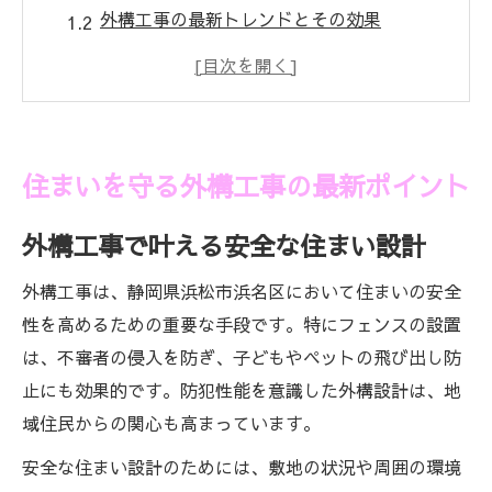
外構工事の最新トレンドとその効果
快適な家づくりのための外構工事知識
外構工事で実現する防犯とプライバシー
メンテナンス性に優れた外構工事の選び方
フェンス設置で高める安心な暮らし方
住まいを守る外構工事の最新ポイント
外構工事とフェンス設置の安全効果とは
外構工事で叶える安全な住まい設計
フェンス設置で得られるプライバシーの確
保
外構工事は、静岡県浜松市浜名区において住まいの安全
家族を守る外構工事のフェンス選びの基準
性を高めるための重要な手段です。特にフェンスの設置
フェンス設置で防犯性が高まる理由を解説
は、不審者の侵入を防ぎ、子どもやペットの飛び出し防
外構工事で安心な暮らしを手に入れる方法
止にも効果的です。防犯性能を意識した外構設計は、地
域住民からの関心も高まっています。
静岡県浜松市浜名区で注目の外構工事術
外構工事の最新施工例とその特徴を解説
安全な住まい設計のためには、敷地の状況や周囲の環境