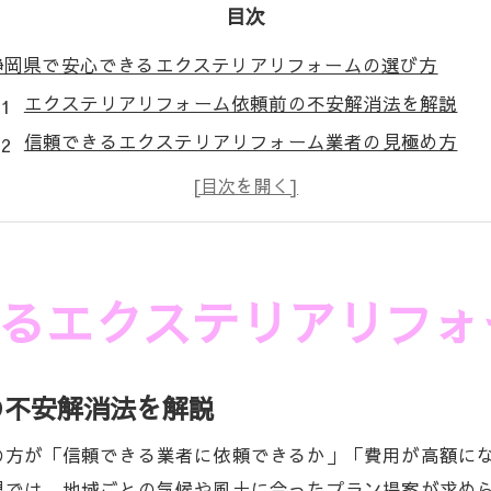
目次
静岡県で安心できるエクステリアリフォームの選び方
エクステリアリフォーム依頼前の不安解消法を解説
信頼できるエクステリアリフォーム業者の見極め方
エクステリアリフォームの失敗例と選定時の注意点
安心して任せられるエクステリアリフォームの条件
静岡県で信頼されるエクステリアリフォーム実例紹介
エクステリアリフォーム依頼前に確認したい重要ポイント
るエクステリアリフォ
エクステリアリフォーム前に必ず確認すべき基本情報
契約前に知りたいエクステリアリフォームの注意事項
の不安解消法を解説
トラブルを防ぐエクステリアリフォーム事前準備術
エクステリアリフォームの見積もり比較で差が出る理
の方が「信頼できる業者に依頼できるか」「費用が高額に
エクステリアリフォーム担当者の対応力を見極める方
県では、地域ごとの気候や風土に合ったプラン提案が求め