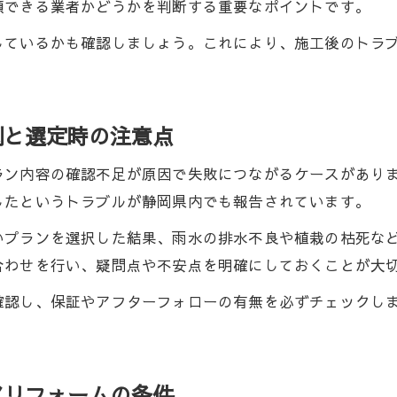
信頼性重視のエクステリア会社選定法まとめ
頼できる業者かどうかを判断する重要なポイントです。
エクステリアリフォーム業者の信頼性チェック法
しているかも確認しましょう。これにより、施工後のトラ
破産や夜逃げリスク回避のエクステリアリフォーム対
アフターサポート充実のエクステリアリフォーム会社
エクステリアリフォームの長期的な安心を得るコツ
例と選定時の注意点
実績豊富なエクステリアリフォーム会社の特徴と選び
ラン内容の確認不足が原因で失敗につながるケースがあり
アフター保証と見積もりで安心できるリフォーム実践法
したというトラブルが静岡県内でも報告されています。
エクステリアリフォームの保証内容をしっかり確認し
いプランを選択した結果、雨水の排水不良や植栽の枯死な
見積もりの明瞭さが安心のエクステリアリフォームに
合わせを行い、疑問点や不安点を明確にしておくことが大
エクステリアリフォームのアフターフォロー体制を比
確認し、保証やアフターフォローの有無を必ずチェックし
安心して依頼できるエクステリアリフォームの保証条
エクステリアリフォーム契約時のポイントと注意点
アリフォームの条件