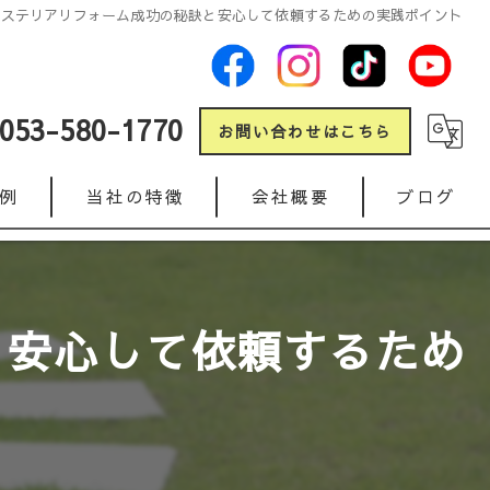
クステリアリフォーム成功の秘訣と安心して依頼するための実践ポイント
053-580-1770
お問い合わせはこちら
例
当社の特徴
会社概要
ブログ
新築
コラム
リフォーム
と安心して依頼するため
ガレージ
人工芝
インターロッキング