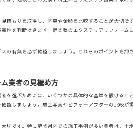
口コミから読み解く静岡県のエクステリアリフォーム事情
エクステリアリフォーム口コミで見極める信頼性のポ
ら見積もりを取得し、内容や金額を比較することが大切で
信頼性を判断できます。静岡県のエクステリアリフォーム
実際の利用者が語るエクステリアリフォーム体験談
エクステリアITOの口コミや評判から学ぶ業者選び
口コミで高評価のエクステリアリフォーム事例まとめ
ビスの有無を必ず確認しましょう。これらのポイントを押
エクステリアリフォームのリアルな評価と注意点
低価格で高品質を叶えるエクステリア施工のコツは
ーム業者の見極め方
エクステリアリフォーム低価格実現の秘訣とは
コストを抑えたエクステリアリフォームの工夫ポイン
業者を選ぶためには、いくつかの具体的な基準を設けるこ
高品質なエクステリアリフォームを叶える施工技術
を確認しましょう。施工写真やビフォーアフターの比較が
エクステリアリフォームで無駄な費用を省く方法
エクステリアリフォーム業者の自社施工力の違い
も大切です。特に静岡県内での施工事例が多い業者は、土