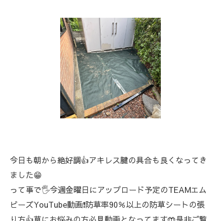
今日も朝から絶好調👍アキレス腱の具合も良くなってき
ました😁
って事で🖐️今週金曜日にアップロード予定のTEAMエム
ビーズYouTube動画❗防草率90％以上の防草シートの張
り方👍草にお悩みの方必見動画となってます🤲是非ご覧