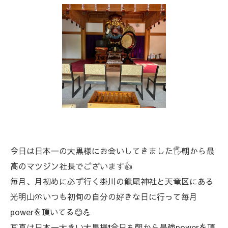
今日は日本一の大黒様にお会いしてきました🖐️朝から最
高のマツジン社長でございます👍
毎月、月初めに必ず行く掛川の龍尾神社と天竜区にある
光明山🤲いつも初旬の自分の好きな日に行って毎月
powerを頂いてる😊💪
写真は日本一大きい大黒様❗今日も朝から最強powerを頂