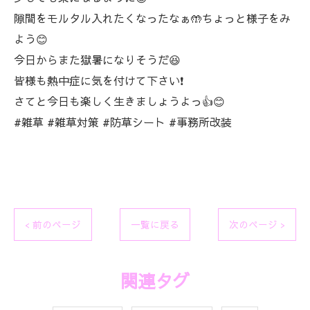
隙間をモルタル入れたくなったなぁ🤲ちょっと様子をみ
よう😊
今日からまた獄暑になりそうだ😆
皆様も熱中症に気を付けて下さい❗
さてと今日も楽しく生きましょうよっ👍😊
#雑草 #雑草対策 #防草シート #事務所改装
< 前のページ
一覧に戻る
次のページ >
関連タグ