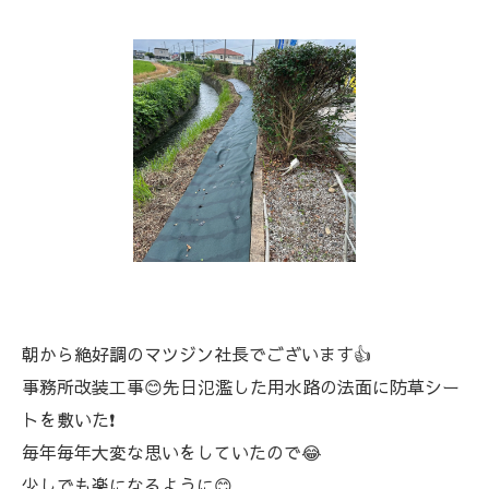
朝から絶好調のマツジン社長でございます👍
事務所改装工事😊先日氾濫した用水路の法面に防草シー
トを敷いた❗
毎年毎年大変な思いをしていたので😂
少しでも楽になるように😊