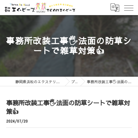
事務所改装工事🖐️法面の防草シ
ートで雑草対策👍
静岡県浜松のエクステリアなら有限会社エムビーズ
ブログ
事務所改装工事🖐️法面の防草シートで雑草対策👍
事務所改装工事🖐️法面の防草シートで雑草対
策👍
2024/07/20