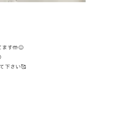
す🤲😊

て下さい🥰