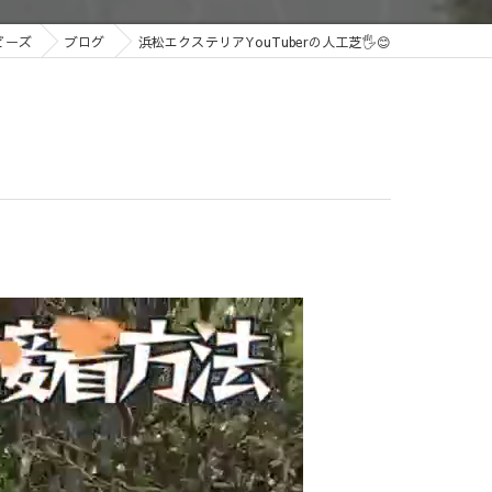
ビーズ
ブログ
浜松エクステリアYouTuberの人工芝🖐️😊