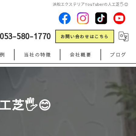
浜松エクステリアYouTuberの人工芝🖐️😊
053-580-1770
お問い合わせはこちら
例
当社の特徴
会社概要
ブログ
新築
コラム
リフォーム
芝🖐️😊
ガレージ
人工芝
インターロッキング