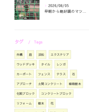
2026/08/05
早朝から絶好調のマツジン社長でございます✌️😁
タグ
Tags
外構
庭
浜松
エクステリア
ウッドデッキ
タイル
レンガ
カーポート
フェンス
テラス
石
アプローチ
土間コンクリート
植栽樹木
化粧ブロック
コンクリートブロック
リフォーム
樹木
花