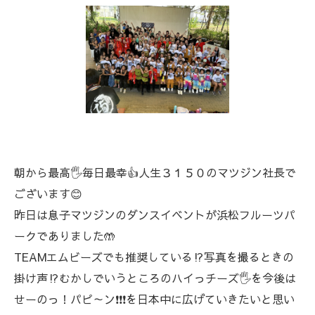
朝から最高🖐️毎日最幸👍人生３１５０のマツジン社長で
ございます😊
昨日は息子マツジンのダンスイベントが浜松フルーツパ
ークでありました🤲
TEAMエムビーズでも推奨している⁉️写真を撮るときの
掛け声⁉️むかしでいうところのハイっチーズ🖐️を今後は
せーのっ！パピ～ン❗❗❗を日本中に広げていきたいと思い