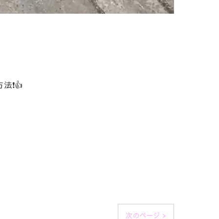
法❗👍
次のページ >