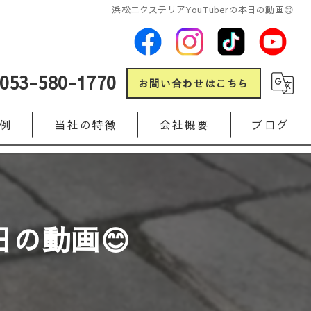
浜松エクステリアYouTuberの本日の動画😊
053-580-1770
お問い合わせはこちら
例
当社の特徴
会社概要
ブログ
新築
コラム
リフォーム
日の動画😊
ガレージ
人工芝
インターロッキング