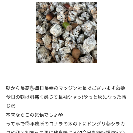
朝から最高🖐️毎日最幸のマツジン社長でございます👍😁
今日の朝は肌寒く感じて長袖シャツ❗やっと秋になった感
じ😊
本来ならこの気候でしょ🤲
って事で🖐️事務所のコナラの木の下にドングリ👍シラカ
ワ砂利と相まって更に秋を感じる🥰今日も絶好調決定😁