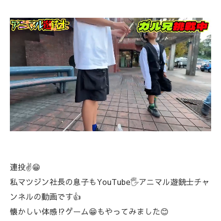
連投✌️😁
私マツジン社長の息子もYouTube🖐️アニマル遊銃士チャ
ンネルの動画です👍
懐かしい体感⁉️ゲーム😁もやってみました😊