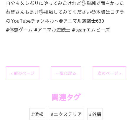
自分も久しぶりにやってみたけれど🖐️単純で面白かった
👍皆さんも是非🖐️挑戦してみてください😊本編はコチラ
のYouTubeチャンネルへ@アニマル遊銃士630
#体感ゲーム #アニマル遊銃士 #teamエムビーズ
< 前のページ
一覧に戻る
次のページ >
関連タグ
#浜松
#エクステリア
#外構