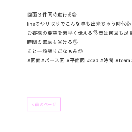
図面３件同時進行✌️😁
lineのやり取りでこんな事も出来ちゃう時代👍
お客様の要望を素早く伝える🖐️昔は何回も足
時間の無駄も省ける🖐️
あと一頑張りだなぁ💪😊
#図面#パース図 #平面図 #cad #時間 #te
< 前のページ