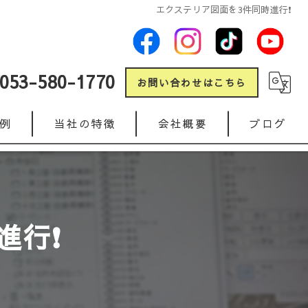
エクステリア図面を3件同時進行❗
053-580-1770
お問い合わせはこちら
例
当社の特徴
会社概要
ブログ
新築
コラム
リフォーム
進行❗
ガレージ
人工芝
インターロッキング