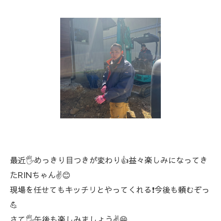
最近🖐️めっきり目つきが変わり👍益々楽しみになってき
たRINちゃん✌️😊
現場を任せてもキッチリとやってくれる❗今後も頼むぞっ
💪
さて🖐️午後も楽しみましょう✌️😁