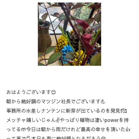
おはようございます😊
朝から絶好調のマツジン社長でございます💪
事務所の水差しナンテンに新芽が出ているのを発見❗🥰
メッチャ嬉しいじゃん✌️やっぱり植物は凄いpowerを持
ってる🤲今日は朝から雨だけれど最高の幸せを頂いた👍
って事で🖐️本日も更に絶好調となるだろう😁